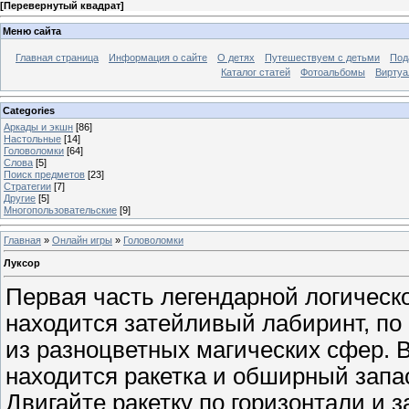
[
Перевернутый квадрат
]
Меню сайта
Главная страница
Информация о сайте
О детях
Путешествуем с детьми
Под
Каталог статей
Фотоальбомы
Виртуа
Categories
Аркады и экшн
[86]
Настольные
[14]
Головоломки
[64]
Слова
[5]
Поиск предметов
[23]
Стратегии
[7]
Другие
[5]
Многопользовательские
[9]
Главная
»
Онлайн игры
»
Головоломки
Луксор
Первая часть легендарной логическ
находится затейливый лабиринт, по
из разноцветных магических сфер.
находится ракетка и обширный запа
Двигайте ракетку по горизонтали и 