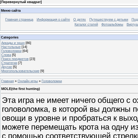
[
Перевернутый квадрат
]
Меню сайта
Главная страница
Информация о сайте
О детях
Путешествуем с детьми
Под
Каталог статей
Фотоальбомы
Виртуа
Categories
Аркады и экшн
[86]
Настольные
[14]
Головоломки
[64]
Слова
[5]
Поиск предметов
[23]
Стратегии
[7]
Другие
[5]
Многопользовательские
[9]
Главная
»
Онлайн игры
»
Головоломки
MOLE(the first hunting)
Эта игра не имеет ничего общего с о
головоломка, в которой вы должны п
овощи в уровне и пробраться к выхо
можете перемещать крота на одну и
с помощью соответствующей стрелк