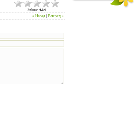
Рейтинг
:
0.0
/
0
« Назад
|
Вперед »