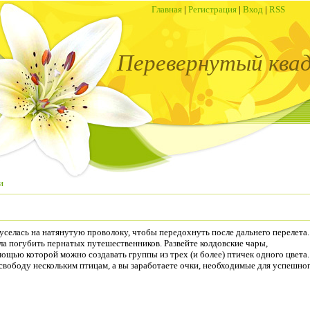
Главная
|
Регистрация
|
Вход
|
RSS
Перевернутый ква
и
селась на натянутую проволоку, чтобы передохнуть после дальнего перелета.
ла погубить пернатых путешественников. Развейте колдовские чары,
мощью которой можно создавать группы из трех (и более) птичек одного цвета.
вободу нескольким птицам, а вы заработаете очки, необходимые для успешно