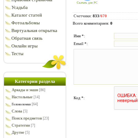
Скачать для
PC
Усадьба
Каталог статей
Счетчики
:
833
/
670
Фотоальбомы
Всего комментариев
:
0
Виртуальная открытка
Имя *:
Обратная связь
Email *:
Онлайн игры
Тесты
Категории раздела
Аркады и экшн
[86]
Настольные
[14]
Код *:
[64]
Головоломки
Слова
[5]
Поиск предметов
[23]
Стратегии
[7]
Другие
[5]