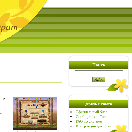
драт
Поиск
 Об
Друзья сайта
Официальный блог
го
Сообщество uCoz
FAQ по системе
Инструкции для uCoz