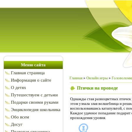
Меню сайта
Главная страница
Главная
»
Онлайн игры
»
Головоломк
Информация о сайте
О детях
Птички на проводе
Путешествуем с детьми
Однажды стая разноцветных птичек у
Подарки своими руками
этом узнала злая волшебница и реши
воспользовавшись катапультой, с по
Энциклопедия школьника
Каждое удачное попадание подарит с
Обо всем
прохождения уровня.
Досуг
Правовая страничка