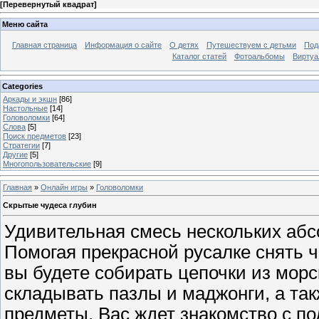
[
Перевернутый квадрат
]
Меню сайта
Главная страница
Информация о сайте
О детях
Путешествуем с детьми
Под
Каталог статей
Фотоальбомы
Виртуа
Categories
Аркады и экшн
[86]
Настольные
[14]
Головоломки
[64]
Слова
[5]
Поиск предметов
[23]
Стратегии
[7]
Другие
[5]
Многопользовательские
[9]
Главная
»
Онлайн игры
»
Головоломки
Скрытые чудеса глубин
Удивительная смесь нескольких абс
Помогая прекрасной русалке снять ч
вы будете собирать цепочки из морс
складывать пазлы и маджонги, а та
предметы. Вас ждет знакомство с п