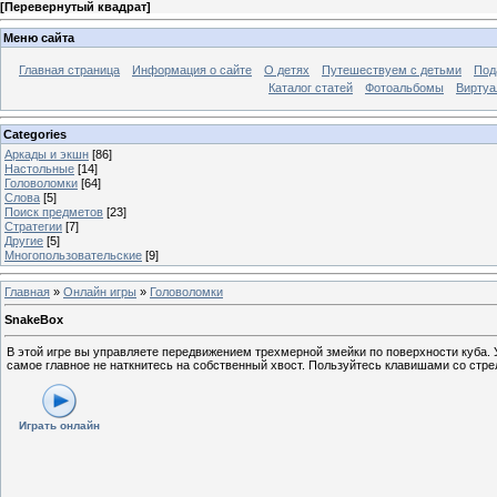
[
Перевернутый квадрат
]
Меню сайта
Главная страница
Информация о сайте
О детях
Путешествуем с детьми
Под
Каталог статей
Фотоальбомы
Виртуа
Categories
Аркады и экшн
[86]
Настольные
[14]
Головоломки
[64]
Слова
[5]
Поиск предметов
[23]
Стратегии
[7]
Другие
[5]
Многопользовательские
[9]
Главная
»
Онлайн игры
»
Головоломки
SnakeBox
В этой игре вы управляете передвижением трехмерной змейки по поверхности куба. У
самое главное не наткнитесь на собственный хвост. Пользуйтесь клавишами со стр
Играть онлайн