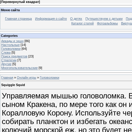
[
Перевернутый квадрат
]
Меню сайта
Главная страница
Информация о сайте
О детях
Путешествуем с детьми
Под
Каталог статей
Фотоальбомы
Виртуа
Categories
Аркады и экшн
[86]
Настольные
[14]
Головоломки
[64]
Слова
[5]
Поиск предметов
[23]
Стратегии
[7]
Другие
[5]
Многопользовательские
[9]
Главная
»
Онлайн игры
»
Головоломки
Squiggle Squid
Управляемая мышью головоломка. В
сыном Кракена, по мере того как он
Коралловую Корону. Используйте ч
собирать планктон и избегать океанс
колючий морской еж, но это будет не 