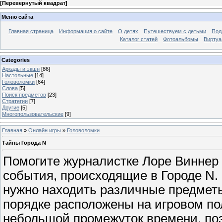
[
Перевернутый квадрат
]
Меню сайта
Главная страница
Информация о сайте
О детях
Путешествуем с детьми
Под
Каталог статей
Фотоальбомы
Виртуа
Categories
Аркады и экшн
[86]
Настольные
[14]
Головоломки
[64]
Слова
[5]
Поиск предметов
[23]
Стратегии
[7]
Другие
[5]
Многопользовательские
[9]
Главная
»
Онлайн игры
»
Головоломки
Тайны Города N
Помогите журналистке Лоре Виннер 
события, происходящие в Городе N.
нужно находить различные предметы
порядке расположены на игровом пол
небольшой промежуток времени, по