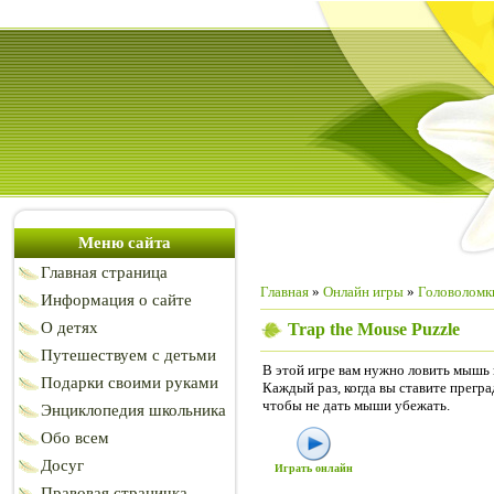
Меню сайта
Главная страница
Главная
»
Онлайн игры
»
Головоломк
Информация о сайте
О детях
Trap the Mouse Puzzle
Путешествуем с детьми
В этой игре вам нужно ловить мышь 
Подарки своими руками
Каждый раз, когда вы ставите прегр
чтобы не дать мыши убежать.
Энциклопедия школьника
Обо всем
Досуг
Играть онлайн
Правовая страничка