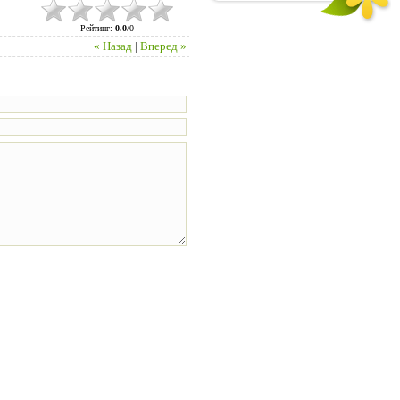
Рейтинг
:
0.0
/
0
« Назад
|
Вперед »