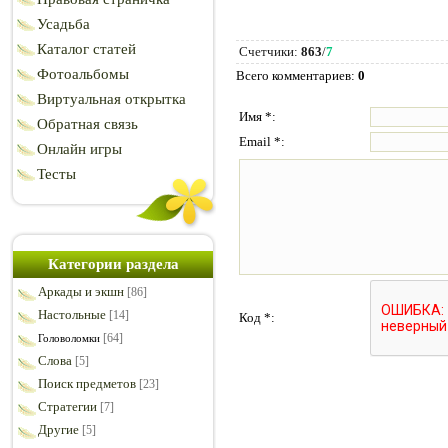
Усадьба
Каталог статей
Счетчики
:
863
/
7
Фотоальбомы
Всего комментариев
:
0
Виртуальная открытка
Имя *:
Обратная связь
Email *:
Онлайн игры
Тесты
Категории раздела
Аркады и экшн
[86]
Настольные
[14]
Код *:
[64]
Головоломки
Слова
[5]
Поиск предметов
[23]
Стратегии
[7]
Другие
[5]