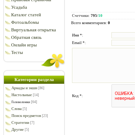
Усадьба
Каталог статей
Счетчики
:
795
/
10
Фотоальбомы
Всего комментариев
:
0
Виртуальная открытка
Имя *:
Обратная связь
Email *:
Онлайн игры
Тесты
Категории раздела
Аркады и экшн
[86]
Настольные
[14]
Код *:
[64]
Головоломки
Слова
[5]
Поиск предметов
[23]
Стратегии
[7]
Другие
[5]