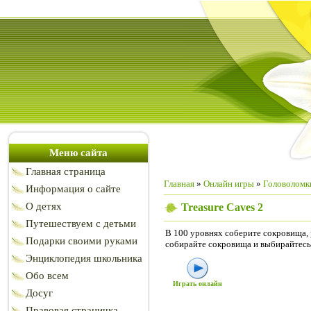
Меню сайта
Главная страница
Главная
»
Онлайн игры
»
Головоломк
Информация о сайте
О детях
Treasure Caves 2
Путешествуем с детьми
В 100 уровнях соберите сокровища,
Подарки своими руками
собирайте сокровища и выбирайтесь 
Энциклопедия школьника
Обо всем
Играть онлайн
Досуг
Правовая страничка