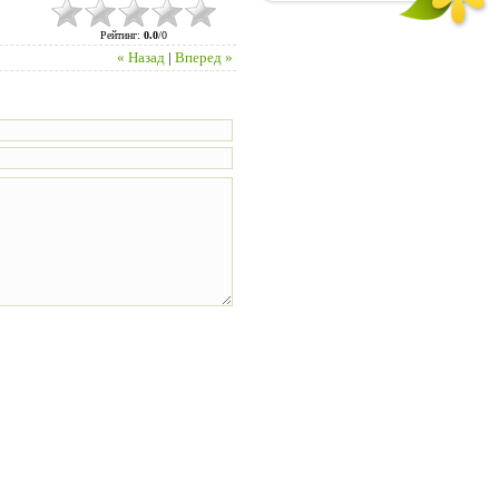
Рейтинг
:
0.0
/
0
« Назад
|
Вперед »