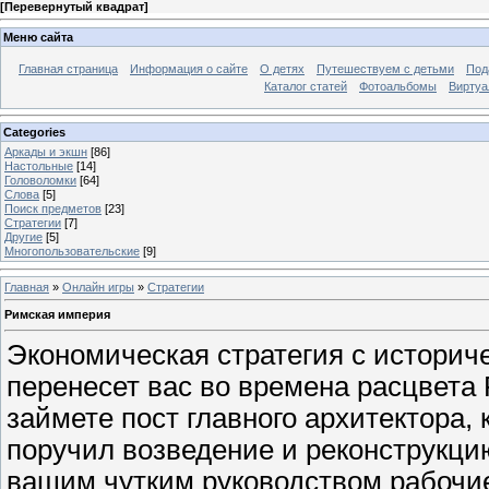
[
Перевернутый квадрат
]
Меню сайта
Главная страница
Информация о сайте
О детях
Путешествуем с детьми
Под
Каталог статей
Фотоальбомы
Виртуа
Categories
Аркады и экшн
[86]
Настольные
[14]
Головоломки
[64]
Слова
[5]
Поиск предметов
[23]
Стратегии
[7]
Другие
[5]
Многопользовательские
[9]
Главная
»
Онлайн игры
»
Стратегии
Римская империя
Экономическая стратегия с историч
перенесет вас во времена расцвета
займете пост главного архитектора,
поручил возведение и реконструкцию
вашим чутким руководством рабочи