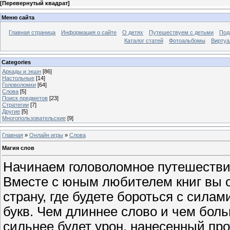
[
Перевернутый квадрат
]
Меню сайта
Главная страница
Информация о сайте
О детях
Путешествуем с детьми
Под
Каталог статей
Фотоальбомы
Виртуа
Categories
Аркады и экшн
[86]
Настольные
[14]
Головоломки
[64]
Слова
[5]
Поиск предметов
[23]
Стратегии
[7]
Другие
[5]
Многопользовательские
[9]
Главная
»
Онлайн игры
»
Слова
Магия слов
Начинаем головоломное путешестви
Вместе с юным любителем книг вы 
страну, где будете бороться с силам
букв. Чем длиннее слово и чем боль
сильнее будет урон, нанесенный про