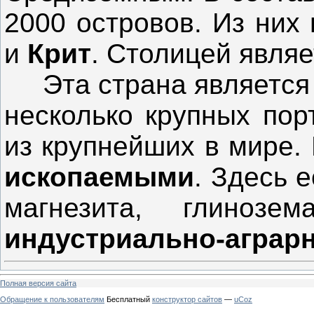
2000 островов. Из них
и
Крит
. Столицей явля
Эта страна являетс
несколько крупных пор
из крупнейших в мире.
ископаемыми
. Здесь 
магнезита, глиноз
индустриально-аграр
Полная версия сайта
Обращение к пользователям
Бесплатный
конструктор сайтов
—
uCoz