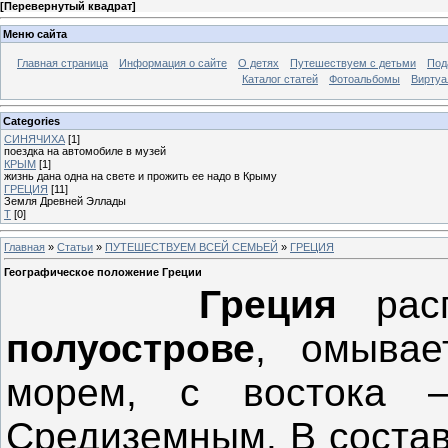
[
Перевернутый квадрат
]
Меню сайта
Главная страница
Информация о сайте
О детях
Путешествуем с детьми
Под
Каталог статей
Фотоальбомы
Виртуа
Categories
СИНЯЧИХА
[1]
поездка на автомобиле в музей
КРЫМ
[1]
жизнь дана одна на свете и прожить ее надо в Крыму
ГРЕЦИЯ
[11]
Земля Древней Эллады
Т
[0]
Главная
»
Статьи
»
ПУТЕШЕСТВУЕМ ВСЕЙ СЕМЬЕЙ
»
ГРЕЦИЯ
Географическое положение Греции
Греция
рас
полуострове
, омывае
морем, с востока 
Средиземным. В состав