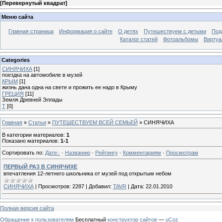
[
Перевернутый квадрат
]
Меню сайта
Главная страница
Информация о сайте
О детях
Путешествуем с детьми
Под
Каталог статей
Фотоальбомы
Виртуа
Categories
СИНЯЧИХА
[1]
поездка на автомобиле в музей
КРЫМ
[1]
жизнь дана одна на свете и прожить ее надо в Крыму
ГРЕЦИЯ
[11]
Земля Древней Эллады
Т
[0]
Главная
»
Статьи
»
ПУТЕШЕСТВУЕМ ВСЕЙ СЕМЬЕЙ
» СИНЯЧИХА
В категории материалов
:
1
Показано материалов
:
1-1
Сортировать по
:
Дате
·
Названию
·
Рейтингу
·
Комментариям
·
Просмотрам
ПЕРВЫЙ РАЗ В СИНЯЧИХЕ
впечатления 12-летнего школьника от музей под открытым небом
СИНЯЧИХА
|
Просмотров:
2287
|
Добавил:
TAVR
|
Дата:
22.01.2010
Полная версия сайта
Обращение к пользователям
Бесплатный
конструктор сайтов
—
uCoz