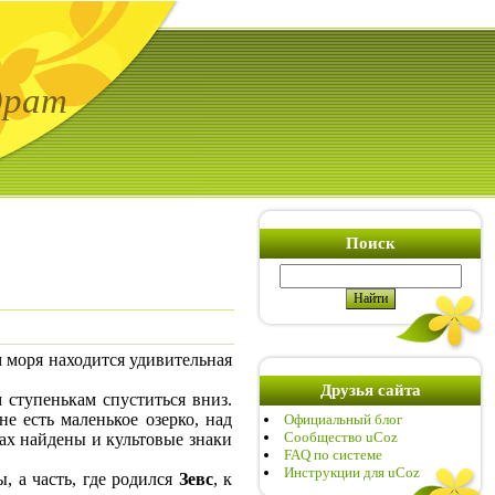
драт
Поиск
м моря находится удивительная
Друзья сайта
ступенькам спуститься вниз.
е есть маленькое озерко, над
Официальный блог
Сообщество uCoz
нах найдены и культовые знаки
FAQ по системе
Инструкции для uCoz
, а часть, где родился
Зевс
, к