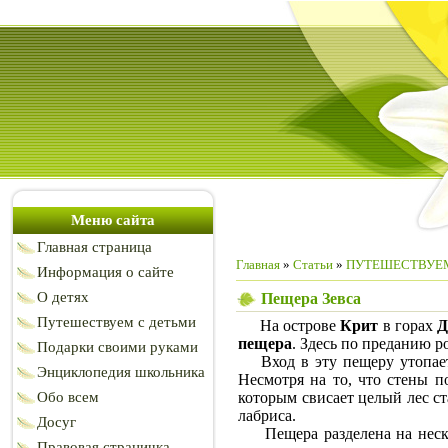
Меню сайта
Главная страница
Главная
»
Статьи
»
ПУТЕШЕСТВУЕМ
Информация о сайте
О детях
Пещера Зевса
Путешествуем с детьми
На острове
Крит
в горах
Д
пещера
. Здесь по преданию 
Подарки своими руками
Вход в эту пещеру утопает 
Энциклопедия школьника
Несмотря на то, что стены п
Обо всем
которым свисает целый лес ст
лабриса.
Досуг
Пещера разделена на несколь
Правовая страничка