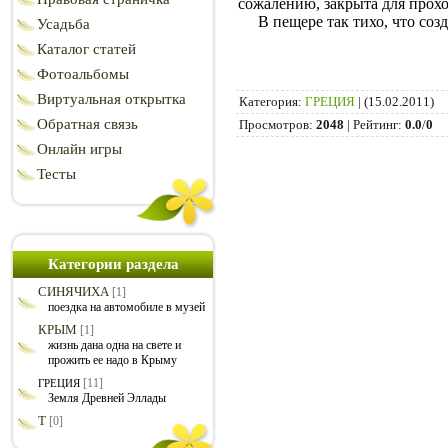
сожалению, закрыта для прохо
В пещере так тихо, что созда
Усадьба
Каталог статей
Фотоальбомы
Виртуальная открытка
Категория
:
ГРЕЦИЯ
|
(15.02.2011)
Обратная связь
Просмотров
:
2048
|
Рейтинг
:
0.0
/
0
Онлайн игры
Тесты
Категории раздела
СИНЯЧИХА
[1]
поездка на автомобиле в музей
КРЫМ
[1]
жизнь дана одна на свете и
прожить ее надо в Крыму
[11]
ГРЕЦИЯ
Земля Древней Эллады
Т
[0]