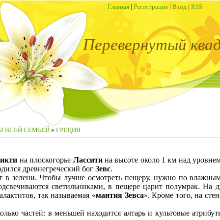
Главная
|
Регистрация
|
Вход
|
RSS
Перевернутый ква
 ВСЕЙ СЕМЬЕЙ
»
ГРЕЦИЯ
икти
на плоскогорье
Лассити
на высоте около 1 км над уровне
родился древнегреческий бог
Зевс
.
в зелени. Чтобы лучше осмотреть пещеру, нужно по влажным 
одсвечиваются светильниками, в пещере царит полумрак. На дн
алактитов, так называемая «
мантия Зевса
». Кроме того, на сте
ко частей: в меньшей находится алтарь и культовые атрибуты