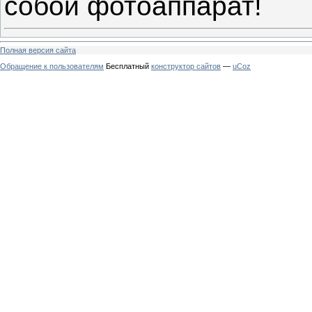
собой фотоаппарат!
Полная версия сайта
Обращение к пользователям
Бесплатный
конструктор сайтов
—
uCoz