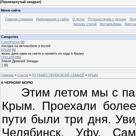
[
Перевернутый квадрат
]
Меню сайта
Главная страница
Информация о сайте
О детях
Путешествуем с детьми
Под
Каталог статей
Фотоальбомы
Виртуа
Categories
СИНЯЧИХА
[1]
поездка на автомобиле в музей
КРЫМ
[1]
жизнь дана одна на свете и прожить ее надо в Крыму
ГРЕЦИЯ
[11]
Земля Древней Эллады
Т
[0]
Главная
»
Статьи
»
ПУТЕШЕСТВУЕМ ВСЕЙ СЕМЬЕЙ
»
КРЫМ
К ЧЕРНОМУ МОРЮ
Этим летом мы с папо
Крым. Проехали более
пути были три дня. Уви
Челябинск, Уфу, Сама