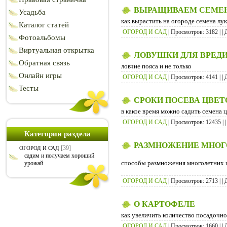
ВЫРАЩИВАЕМ СЕМЕН
Усадьба
как вырастить на огороде семена лу
Каталог статей
ОГОРОД И САД
| Просмотров: 3182 | | 
Фотоальбомы
Виртуальная открытка
ЛОВУШКИ ДЛЯ ВРЕД
Обратная связь
ловчие пояса и не только
Онлайн игры
ОГОРОД И САД
| Просмотров: 4141 | | 
Тесты
СРОКИ ПОСЕВА ЦВЕТ
в какое время можно садить семена 
ОГОРОД И САД
| Просмотров: 12435 | |
Категории раздела
РАЗМНОЖЕНИЕ МНОГ
[39]
ОГОРОД И САД
садим и получаем хороший
способы размножения многолетних 
урожай
ОГОРОД И САД
| Просмотров: 2713 | | 
О КАРТОФЕЛЕ
как увеличить количество посадочн
ОГОРОД И САД
| Просмотров: 1660 | | 