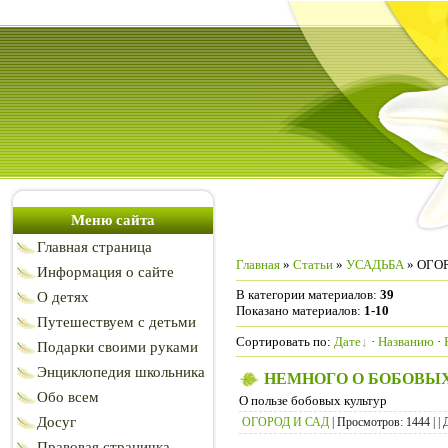
Меню сайта
Главная страница
Главная
»
Статьи
»
УСАДЬБА
» ОГО
Информация о сайте
В категории материалов
:
39
О детях
Показано материалов
:
1-10
Путешествуем с детьми
Сортировать по
:
Дате
·
Названию
·
Подарки своими руками
Энциклопедия школьника
НЕМНОГО О БОБОВЫ
Обо всем
О пользе бобовых культур
Досуг
ОГОРОД И САД
| Просмотров: 1444 | | 
Правовая страничка