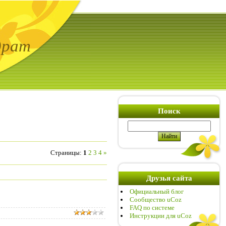
драт
Поиск
Страницы
:
1
2
3
4
»
Друзья сайта
Официальный блог
Сообщество uCoz
FAQ по системе
Инструкции для uCoz