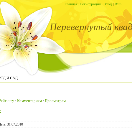
Главная
|
Регистрация
|
Вход
|
RSS
Перевернутый ква
РОД И САД
Рейтингу
·
Комментариям
·
Просмотрам
Х
Дата:
31.07.2010