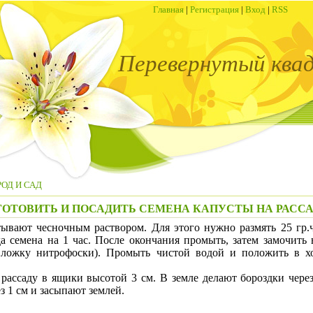
Главная
|
Регистрация
|
Вход
|
RSS
Перевернутый ква
ОД И САД
ГОТОВИТЬ И ПОСАДИТЬ СЕМЕНА КАПУСТЫ НА РАСС
ют чесночным раствором. Для этого нужно размять 25 гр.че
да семена на 1 час. После окончания промыть, затем замочить
.ложку нитрофоски). Промыть чистой водой и положить в хо
ду в ящики высотой 3 см. В земле делают бороздки через 
з 1 см и засыпают землей.