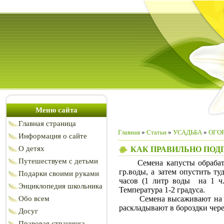
Меню сайта
Главная страница
Главная
»
Статьи
»
УСАДЬБА
»
ОГОР
Информация о сайте
О детях
КАК ПРАВИЛЬНО ПОД
Путешествуем с детьми
Семена капусты обрабатыва
гр.воды, а затем опустить ту
Подарки своими руками
часов (1 литр воды на 1 ч
Энциклопедия школьника
Температура 1-2 градуса.
Обо всем
Семена высаживают на расса
раскладывают в бороздки чере
Досуг
Правовая страничка