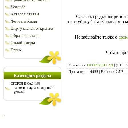
Усадьба
Каталог статей
Сделать грядку шириной 70-9
Фотоальбомы
на глубину 1 см. Засыпаем з
Виртуальная открытка
Обратная связь
Не забывайте также о
срок
Онлайн игры
Тесты
Читать про
Категория
:
ОГОРОД И САД
|
(10.03.
Просмотров
:
6922
|
Рейтинг
:
2.7
/
3
Категории раздела
[39]
ОГОРОД И САД
садим и получаем хороший
урожай