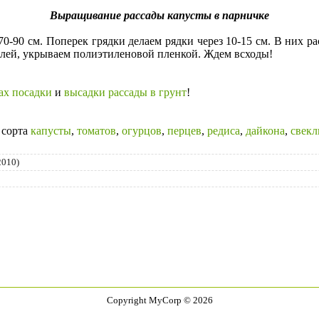
Выращивание рассады капусты в парничке
0 см. Поперек грядки делаем рядки через 10-15 см. В них рас
емлей, укрываем полиэтиленовой пленкой. Ждем всходы!
ах посадки
и
высадки рассады в грунт
!
 сорта
капусты
,
томатов
,
огурцов
,
перцев
,
редиса
,
дайкона
,
свек
2010)
Copyright MyCorp © 2026