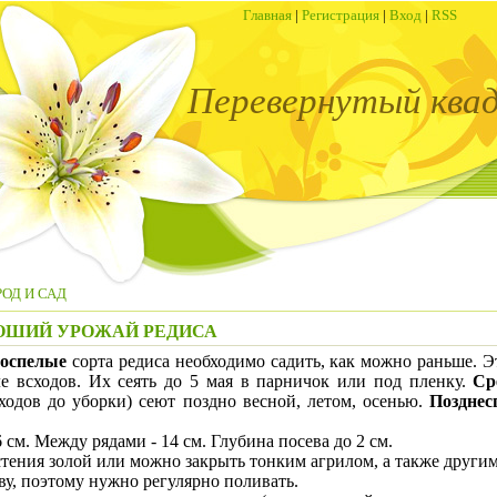
Главная
|
Регистрация
|
Вход
|
RSS
Перевернутый ква
ОД И САД
ОШИЙ УРОЖАЙ РЕДИСА
роспелые
сорта редиса необходимо садить, как можно раньше. Э
ле всходов. Их сеять до 5 мая в парничок или под пленку.
Ср
сходов до уборки) сеют поздно весной, летом, осенью.
Позднес
см. Между рядами - 14 см. Глубина посева до 2 см.
ния золой или можно закрыть тонким агрилом, а также други
 поэтому нужно регулярно поливать.