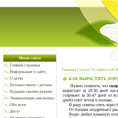
Меню сайта
Главная страница
Главная
»
Статьи
»
УСАДЬБА
»
ОГОР
Информация о сайте
О детях
КАК ВЫРАСТИТЬ ХОР
Путешествуем с детьми
Нужно помнить, что
ско
вырастает за 20-30 дней пос
Подарки своими руками
созревает за 30-47 дней от в
Энциклопедия школьника
дней) сеют летом и осенью.
Обо всем
В ряду семена сеять через 6 
От блошек опудривают расте
Досуг
Редис любит влажную почву,
Правовая страничка