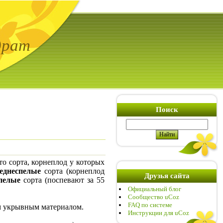
драт
Поиск
то сорта, корнеплод у которых
еднеспелые
сорта (корнеплод
Друзья сайта
пелые
сорта (поспевают за 55
Официальный блог
Сообщество uCoz
FAQ по системе
м укрывным материалом.
Инструкции для uCoz