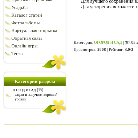
Для лучшего сохранения вла
Для ускорения всхожести сем
Усадьба
Каталог статей
Фотоальбомы
Виртуальная открытка
Обратная связь
Категория
:
ОГОРОД И САД
|
(07.03.
Онлайн игры
Просмотров
:
2908
|
Рейтинг
:
3.0
/
2
Тесты
Категории раздела
[39]
ОГОРОД И САД
садим и получаем хороший
урожай