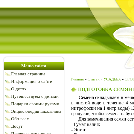
Меню сайта
Главная страница
Главная
»
Статьи
»
УСАДЬБА
»
ОГОР
Информация о сайте
О детях
ПОДГОТОВКА СЕМЯН 
Путешествуем с детьми
Семена складываем в мешочек
в чистой воде в течение 4 м
Подарки своими руками
нитрофоски на 1 литр воды) 1
Энциклопедия школьника
градусов, чтобы семена набух
Обо всем
Для замачивания семян есть
- Гумат калия;
Досуг
- Эпин;
Правовая страничка