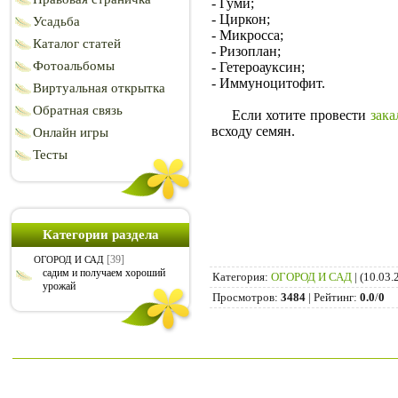
- Гуми;
- Циркон;
Усадьба
- Микросса;
Каталог статей
- Ризоплан;
Фотоальбомы
- Гетероауксин;
- Иммуноцитофит.
Виртуальная открытка
Обратная связь
Если хотите провести
зака
всходу семян.
Онлайн игры
Тесты
Категории раздела
[39]
ОГОРОД И САД
садим и получаем хороший
Категория
:
ОГОРОД И САД
|
(10.03.
урожай
Просмотров
:
3484
|
Рейтинг
:
0.0
/
0