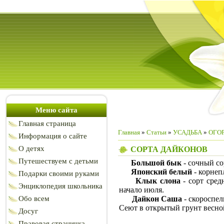
Меню сайта
Главная страница
Главная
»
Статьи
»
УСАДЬБА
»
ОГОР
Информация о сайте
О детях
СОРТА ДАЙКОНОВ
Путешествуем с детьми
Большой бык
- сочный с
Японский белый
- корнеп
Подарки своими руками
Клык слона
- сорт сре
Энциклопедия школьника
начало июля.
Обо всем
Дайкон Саша
- скороспел
Сеют в открытый грунт весной
Досуг
Правовая страничка