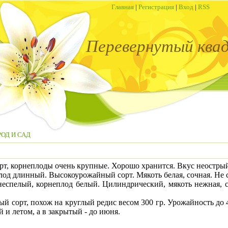
Главная
|
Регистрация
|
Вход
|
RSS
Перевернутый ква
ОД И САД
орт, корнеплоды очень крупные. Хорошо хранится. Вкус неостры
лод длинный. Высокоурожайный сорт. Мякоть белая, сочная. Не 
днеспелый, корнеплод белый. Цилиндрический, мякоть нежная, с
ый сорт, похож на круглый редис весом 300 гр. Урожайность до 4,
 и летом, а в закрытый - до июня.