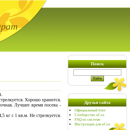
драт
Поиск
й.
стрелкуется. Хорошо хранится.
Друзья сайта
очная. Лучшее время посева -
Официальный блог
Сообщество uCoz
5 кг с 1 кв.м. Не стрелкуется.
FAQ по системе
Инструкции для uCoz