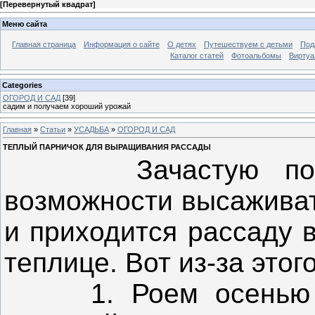
[
Перевернутый квадрат
]
Меню сайта
Главная страница
Информация о сайте
О детях
Путешествуем с детьми
Под
Каталог статей
Фотоальбомы
Виртуа
Categories
ОГОРОД И САД
[39]
садим и получаем хороший урожай
Главная
»
Статьи
»
УСАДЬБА
»
ОГОРОД И САД
ТЕПЛЫЙ ПАРНИЧОК ДЛЯ ВЫРАЩИВАНИЯ РАССАДЫ
Зачастую погодн
возможности высаживат
и приходится рассаду 
теплице. Вот из-за этог
1. Роем осенью тр