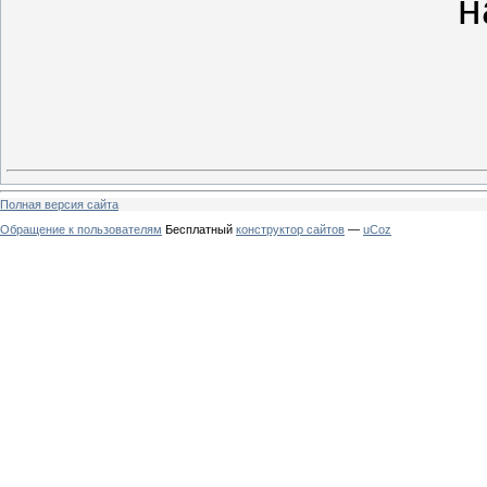
н
Полная версия сайта
Обращение к пользователям
Бесплатный
конструктор сайтов
—
uCoz