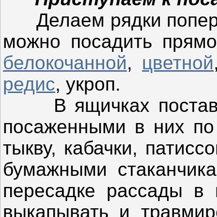
Делаем рядки поперек 
можно
посадить пря
белокочанной
,
цветной
редис
, укроп.
В ящичках поставит
посаженными в них по 
тыкву, кабачки, патисс
бумажными стаканчика
пересадке рассады в г
выкапывать и травмир