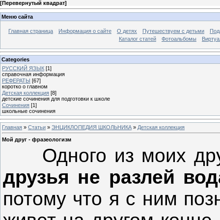
[
Перевернутый квадрат
]
Меню сайта
Главная страница
Информация о сайте
О детях
Путешествуем с детьми
Под
Каталог статей
Фотоальбомы
Виртуа
Categories
РУССКИЙ ЯЗЫК
[1]
справочная информация
РЕФЕРАТЫ
[67]
коротко о главном
Детская коллекция
[8]
детские сочинения для подготовки к школе
Сочинения
[1]
школьные сочинения
Главная
»
Статьи
»
ЭНЦИКЛОПЕДИЯ ШКОЛЬНИКА
»
Детская коллекция
Мой друг - фразеологизм
Одного из моих друз
друзья не разлей вод
потому что я с ним поз