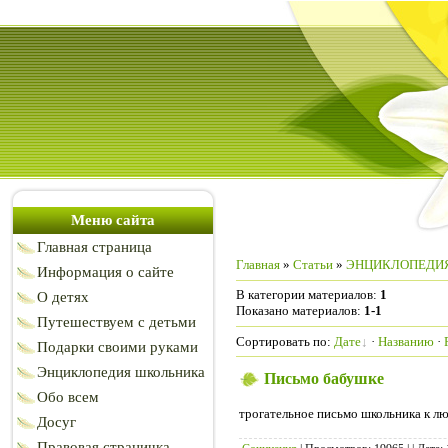
Меню сайта
Главная страница
Главная
»
Статьи
»
ЭНЦИКЛОПЕДИ
Информация о сайте
В категории материалов
:
1
О детях
Показано материалов
:
1-1
Путешествуем с детьми
Сортировать по
:
Дате
·
Названию
·
Подарки своими руками
Энциклопедия школьника
Письмо бабушке
Обо всем
трогательное письмо школьника к л
Досуг
Правовая страничка