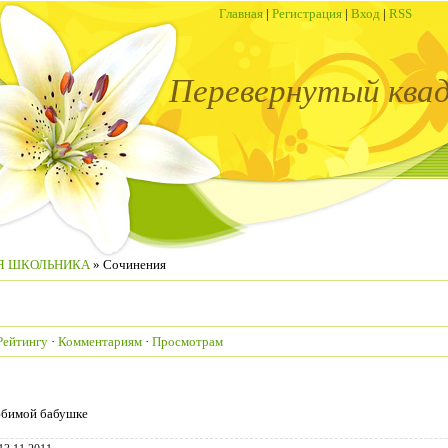
Главная
|
Регистрация
|
Вход
|
RSS
Перевернутый ква
Я ШКОЛЬНИКА
» Сочинения
Рейтингу
·
Комментариям
·
Просмотрам
юбимой бабушке