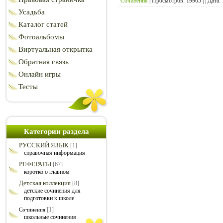
Сочинения
| Просмотров: 19965 | | Дата:
Усадьба
Каталог статей
Фотоальбомы
Виртуальная открытка
Обратная связь
Онлайн игры
Тесты
Категории раздела
РУССКИЙ ЯЗЫК
[1]
справочная информация
РЕФЕРАТЫ
[67]
коротко о главном
Детская коллекция
[8]
детские сочинения для
подготовки к школе
[1]
Сочинения
школьные сочинения