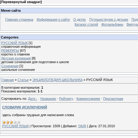
[
Перевернутый квадрат
]
Меню сайта
Главная страница
Информация о сайте
О детях
Путешествуем с детьми
Под
Каталог статей
Фотоальбомы
Виртуа
Categories
РУССКИЙ ЯЗЫК
[1]
справочная информация
РЕФЕРАТЫ
[67]
коротко о главном
Детская коллекция
[8]
детские сочинения для подготовки к школе
Сочинения
[1]
школьные сочинения
Главная
»
Статьи
»
ЭНЦИКЛОПЕДИЯ ШКОЛЬНИКА
» РУССКИЙ ЯЗЫК
В категории материалов
:
1
Показано материалов
:
1-1
Сортировать по
:
Дате
·
Названию
·
Рейтингу
·
Комментариям
·
Просмотрам
СЛОВАРИК ИСКЛЮЧЕНИЙ
здесь собраны трудные для написания слова
РУССКИЙ ЯЗЫК
|
Просмотров:
1509
|
Добавил:
TAVR
|
Дата:
27.01.2010