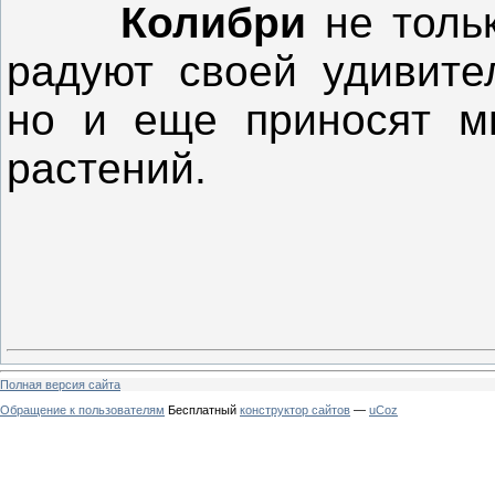
Колибри
не тольк
радуют своей удивите
но и еще приносят м
растений.
Полная версия сайта
Обращение к пользователям
Бесплатный
конструктор сайтов
—
uCoz