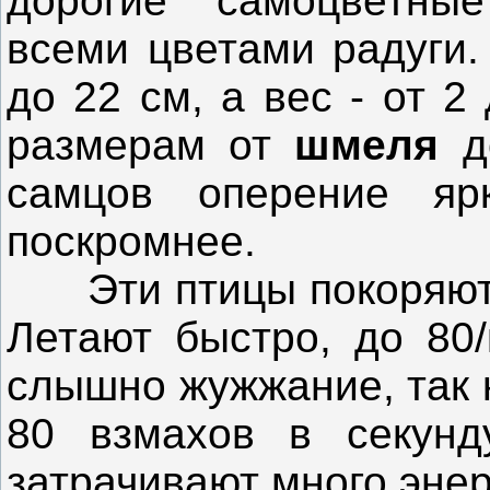
дорогие самоцветны
всеми цветами радуги
до 22 см, а вес - от 2 
размерам от
шмеля
д
самцов оперение яр
поскромнее.
Эти птицы покоряют с
Летают быстро, до 80/
слышно жужжание, так 
80 взмахов в секунд
затрачивают много энер