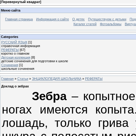
[
Перевернутый квадрат
]
Меню сайта
Главная страница
Информация о сайте
О детях
Путешествуем с детьми
Под
Каталог статей
Фотоальбомы
Виртуа
Categories
РУССКИЙ ЯЗЫК
[1]
справочная информация
РЕФЕРАТЫ
[67]
коротко о главном
Детская коллекция
[8]
детские сочинения для подготовки к школе
Сочинения
[1]
школьные сочинения
Главная
»
Статьи
»
ЭНЦИКЛОПЕДИЯ ШКОЛЬНИКА
»
РЕФЕРАТЫ
Доклад о зебрах
Зебра
– копытное 
ногах имеются копыта
лошадь, только грива 