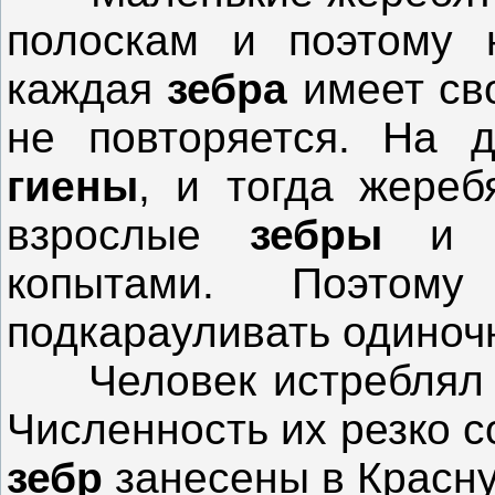
полоскам и поэтому н
каждая
зебра
имеет сво
не повторяется. На 
гиены
, и тогда жереб
взрослые
зебры
и з
копытами. Поэтому
подкарауливать одиноч
Человек истребля
Численность их резко 
зебр
занесены в Красну