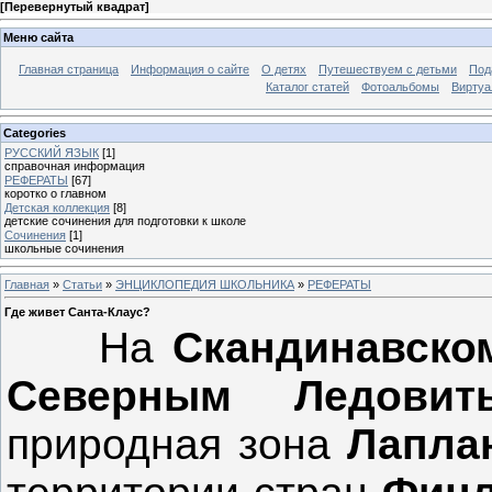
[
Перевернутый квадрат
]
Меню сайта
Главная страница
Информация о сайте
О детях
Путешествуем с детьми
Под
Каталог статей
Фотоальбомы
Виртуа
Categories
РУССКИЙ ЯЗЫК
[1]
справочная информация
РЕФЕРАТЫ
[67]
коротко о главном
Детская коллекция
[8]
детские сочинения для подготовки к школе
Сочинения
[1]
школьные сочинения
Главная
»
Статьи
»
ЭНЦИКЛОПЕДИЯ ШКОЛЬНИКА
»
РЕФЕРАТЫ
Где живет Санта-Клаус?
На
Скандинавско
Северным Ледовит
природная зона
Лапла