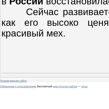
в
России
восстановила
Сейчас развиваетс
как его высоко цен
красивый мех.
Полная версия сайта
Обращение к пользователям
Бесплатный
конструктор сайтов
—
uCoz