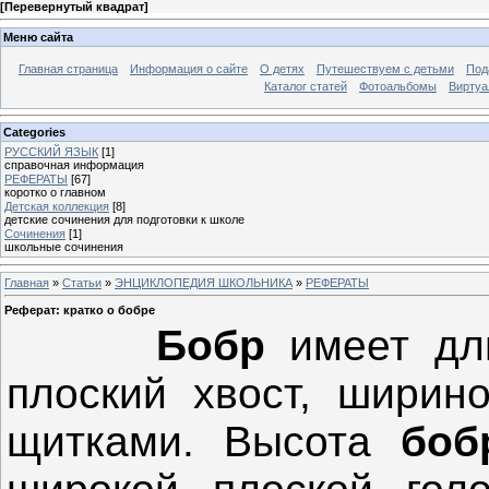
[
Перевернутый квадрат
]
Меню сайта
Главная страница
Информация о сайте
О детях
Путешествуем с детьми
Под
Каталог статей
Фотоальбомы
Виртуа
Categories
РУССКИЙ ЯЗЫК
[1]
справочная информация
РЕФЕРАТЫ
[67]
коротко о главном
Детская коллекция
[8]
детские сочинения для подготовки к школе
Сочинения
[1]
школьные сочинения
Главная
»
Статьи
»
ЭНЦИКЛОПЕДИЯ ШКОЛЬНИКА
»
РЕФЕРАТЫ
Реферат: кратко о бобре
Бобр
имеет дли
плоский хвост, ширин
щитками. Высота
боб