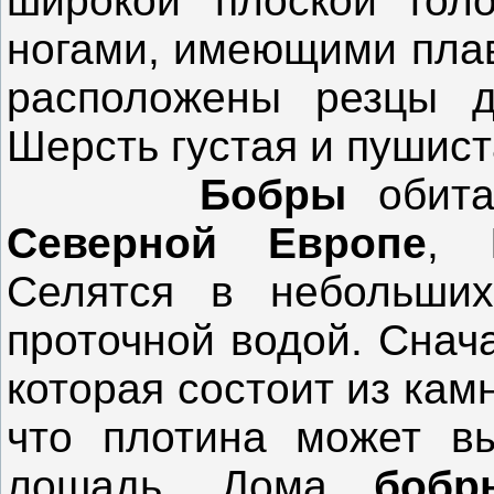
широкой плоской гол
ногами, имеющими плав
расположены резцы д
Шерсть густая и пушист
Бобры
обит
Северной Европе
,
Селятся в небольших
проточной водой. Снач
которая состоит из камн
что плотина может в
лошадь. Дома
боб