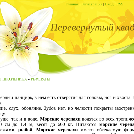
Главная
|
Регистрация
|
Вход
|
RSS
Перевернутый ква
Я ШКОЛЬНИКА
»
РЕФЕРАТЫ
ердый панцирь, в нем есть отверстия для головы, ног и хвоста.
я.
ние, слух, обоняние. Зубов нет, но челюсти покрыты заостр
щу.
уше, так и в воде.
Морские черепахи
водятся во всех тропиче
0 см до 1,4 м, весят до 600 кг. Питаются
морские череп
 ежами
,
рыбой
.
Морские черепахи
имеют обтекаемую форм