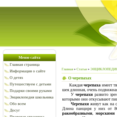
Меню сайта
Главная страница
Главная
»
Статьи
»
ЭНЦИКЛОПЕДИ
Информация о сайте
О детях
О черепахах
Путешествуем с детьми
Каждая
черепаха
имеет тв
шея длинная, очень подвижна
Подарки своими руками
У
черепахи
развито зре
Энциклопедия школьника
которыми они откусывают пи
Обо всем
Черепахи
живут как на с
Длина панциря у них от 8
Досуг
ракообразными
,
морскими
Правовая страничка