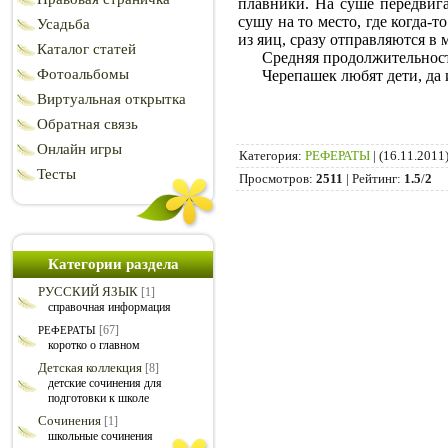
плавники. На суше передвига
сушу на то место, где когда-
Усадьба
из яиц, сразу отправляются в 
Каталог статей
Средняя продолжительнос
Фотоальбомы
Черепашек любят дети, да и 
Виртуальная открытка
Обратная связь
Онлайн игры
Категория
:
РЕФЕРАТЫ
|
(16.11.2011
Тесты
Просмотров
:
2511
|
Рейтинг
:
1.5
/
2
Категории раздела
РУССКИЙ ЯЗЫК
[1]
справочная информация
[67]
РЕФЕРАТЫ
коротко о главном
Детская коллекция
[8]
детские сочинения для
подготовки к школе
Сочинения
[1]
школьные сочинения