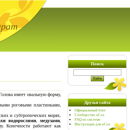
драт
Поиск
 Голова имеет овальную форму,
Друзья сайта
енными роговыми пластинками,
Официальный блог
Сообщество uCoz
ских и субтропических морях.
FAQ по системе
ахи водорослями
,
медузами
,
Инструкции для uCoz
у. Конечности работают как