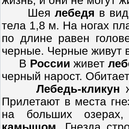
жизнь, и они не могут ж
Шея
лебедя
в вид
тела 1,8 м. На ногах п
по длине равен голов
черные. Черные живут 
В
России
живет
леб
черный нарост. Обитае
Лебедь-кликун
Прилетают в места гне
на больших озерах,
камышом
. Гнезда стр