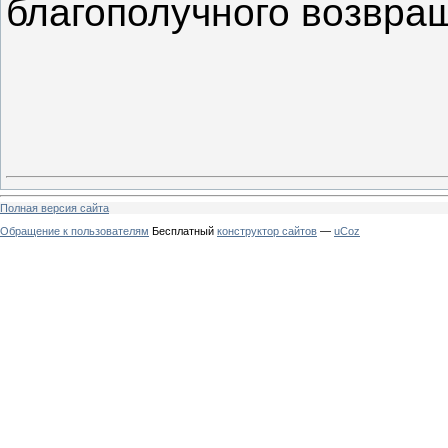
благополучного возвра
Полная версия сайта
Обращение к пользователям
Бесплатный
конструктор сайтов
—
uCoz