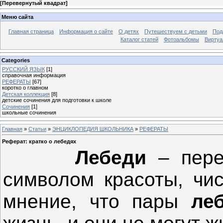
[
Перевернутый квадрат
]
Меню сайта
Главная страница
Информация о сайте
О детях
Путешествуем с детьми
Под
Каталог статей
Фотоальбомы
Виртуа
Categories
РУССКИЙ ЯЗЫК
[1]
справочная информация
РЕФЕРАТЫ
[67]
коротко о главном
Детская коллекция
[8]
детские сочинения для подготовки к школе
Сочинения
[1]
школьные сочинения
Главная
»
Статьи
»
ЭНЦИКЛОПЕДИЯ ШКОЛЬНИКА
»
РЕФЕРАТЫ
Реферат: кратко о лебедях
Лебеди
– пере
символом красоты, чис
мнение, что пары
ле