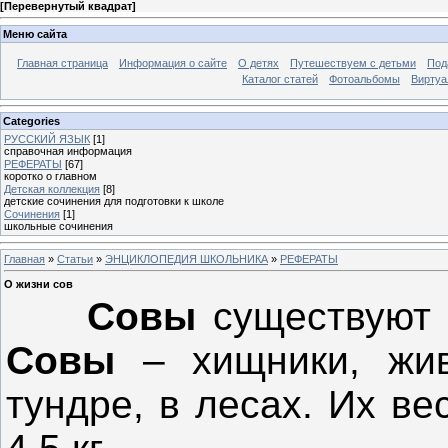
[
Перевернутый квадрат
]
Меню сайта
Главная страница
Информация о сайте
О детях
Путешествуем с детьми
Под
Каталог статей
Фотоальбомы
Виртуа
Categories
РУССКИЙ ЯЗЫК
[1]
справочная информация
РЕФЕРАТЫ
[67]
коротко о главном
Детская коллекция
[8]
детские сочинения для подготовки к школе
Сочинения
[1]
школьные сочинения
Главная
»
Статьи
»
ЭНЦИКЛОПЕДИЯ ШКОЛЬНИКА
»
РЕФЕРАТЫ
О жизни сов
Совы
существуют 
Совы
– хищники, жив
тундре, в лесах. Их ве