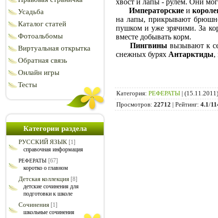
хвост и лапы - рулем. Они мог
Императорские
и
короле
Усадьба
на лапы, прикрывают брюшно
Каталог статей
пушком и уже зрячими. За кор
Фотоальбомы
вместе добывать корм.
Пингвины
вызывают к се
Виртуальная открытка
снежных бурях
Антарктиды
,
Обратная связь
Онлайн игры
Тесты
Категория
:
РЕФЕРАТЫ
|
(15.11.2011
Просмотров
:
22712
|
Рейтинг
:
4.1
/
11
Категории раздела
РУССКИЙ ЯЗЫК
[1]
справочная информация
[67]
РЕФЕРАТЫ
коротко о главном
Детская коллекция
[8]
детские сочинения для
подготовки к школе
Сочинения
[1]
школьные сочинения