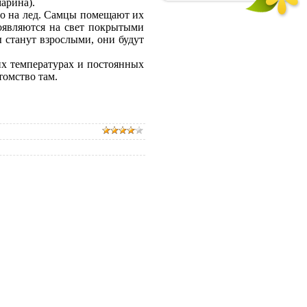
марина).
о на лед. Самцы помещают их
оявляются на свет покрытыми
ы станут взрослыми, они будут
их температурах и постоянных
томство там.