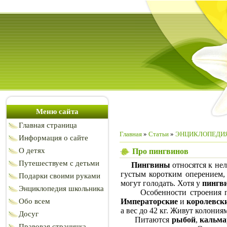
Меню сайта
Главная страница
Главная
»
Статьи
»
ЭНЦИКЛОПЕДИ
Информация о сайте
О детях
Про пингвинов
Путешествуем с детьми
Пингвины
относятся к не
густым коротким оперением, 
Подарки своими руками
могут голодать. Хотя у
пингв
Энциклопедия школьника
Особенности строения поз
Обо всем
Императорские
и
королевск
а вес до 42 кг. Живут колони
Досуг
Питаются
рыбой
,
кальм
Правовая страничка