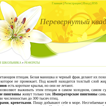
Главная
|
Регистрация
|
Вход
|
RSS
Перевернутый ква
Я ШКОЛЬНИКА
»
РЕФЕРАТЫ
летающим птицам. Белая манишка и черный фрак делают их пох
которое не промокает. Под кожей находится толстый слой жи
инов
есть короткие крылья, но они не летают.
воляют выживать этим птицам в самом холодном, самом с
ие пингвины
живут только там.
Императорские пингвины
самы
ями численностью до 300 тысяч птиц.
арами
,
креветками
. Пищу добывают себе в море. Несгибаемые к