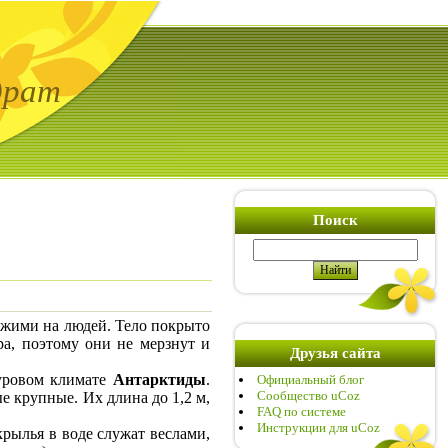
драт
Поиск
ожими на людей.
Тело покрыто
ра, поэтому они не мерзнут и
Друзья сайта
уровом климате
Антарктиды
.
Официальный блог
Сообщество uCoz
е крупные. Их длина до 1,2 м,
FAQ по системе
Инструкции для uCoz
рылья в воде служат веслами,