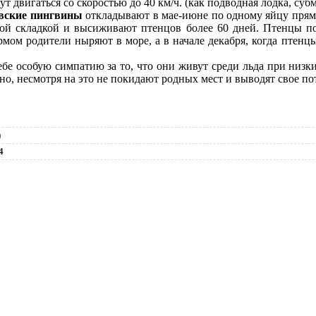
ут двигаться со скоростью до 40 км/ч. (как подводная лодка, суб
вские пингвины
откладывают в мае-июне по одному яйцу прям
й складкой и высиживают птенцов более 60 дней. Птенцы п
мом родители ныряют в море, а в начале декабря, когда птенц
бе особую симпатию за то, что они живут среди льда при низк
 но, несмотря на это не покидают родных мест и выводят свое по
)
4