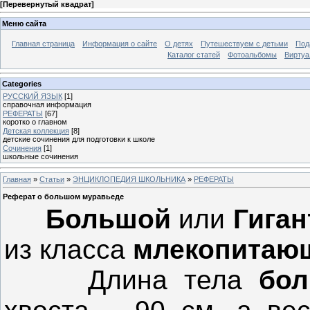
[
Перевернутый квадрат
]
Меню сайта
Главная страница
Информация о сайте
О детях
Путешествуем с детьми
Под
Каталог статей
Фотоальбомы
Виртуа
Categories
РУССКИЙ ЯЗЫК
[1]
справочная информация
РЕФЕРАТЫ
[67]
коротко о главном
Детская коллекция
[8]
детские сочинения для подготовки к школе
Сочинения
[1]
школьные сочинения
Главная
»
Статьи
»
ЭНЦИКЛОПЕДИЯ ШКОЛЬНИКА
»
РЕФЕРАТЫ
Реферат о большом муравьеде
Большой
или
Гига
из класса
млекопитаю
Длина тела
бо