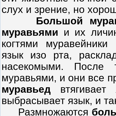
слух и зрение, но хоро
Большой мур
муравьями
и их личин
когтями муравейники 
язык изо рта, раскла
насекомыми. После т
муравьями, и они все п
муравьед
втягивает
выбрасывает язык, и так
Размножаются
бол