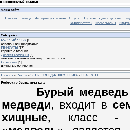
[
Перевернутый квадрат
]
Меню сайта
Главная страница
Информация о сайте
О детях
Путешествуем с детьми
Под
Каталог статей
Фотоальбомы
Виртуа
Categories
РУССКИЙ ЯЗЫК
[1]
справочная информация
РЕФЕРАТЫ
[67]
коротко о главном
Детская коллекция
[8]
детские сочинения для подготовки к школе
Сочинения
[1]
школьные сочинения
Главная
»
Статьи
»
ЭНЦИКЛОПЕДИЯ ШКОЛЬНИКА
»
РЕФЕРАТЫ
Реферат о бурых медведях
Бурый медвед
медведи
, входит в
се
хищные
, класс 