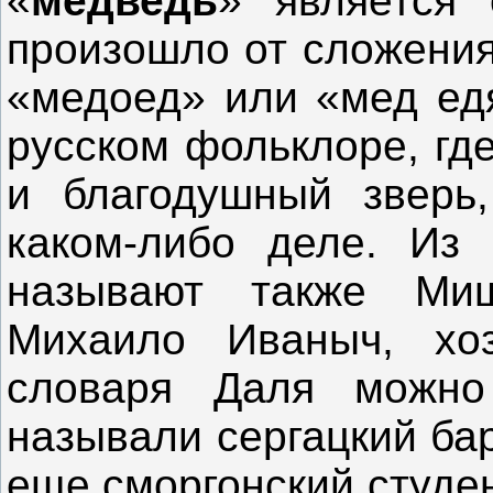
«
медведь
» является
произошло от сложения
«медоед» или «мед едя
русском фольклоре, гд
и благодушный зверь
каком-либо деле. Из 
называют также Миш
Михаило Иваныч, хоз
словаря Даля можно
называли сергацкий ба
еще сморгонский студен