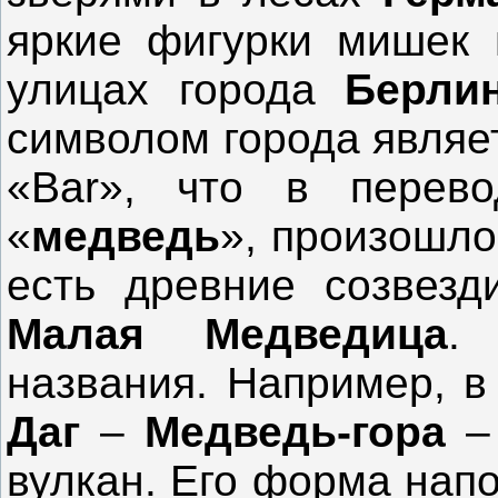
яркие фигурки мишек 
улицах города
Берли
символом города являе
«Bar», что в перево
«
медведь
», произошло
есть древние созвез
Малая Медведица
.
названия. Например, 
Даг
–
Медведь-гора
–
вулкан. Его форма нап