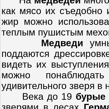
На
медведей
много
как мясо их съедобно 
жир можно использова
теплым пушистым мехо
Медведи
умн
поддаются дрессировк
видеть их выступления
можно понаблюдат
удивительного зверя в 
Века до 19
бурые
зверями в лесах
Герм