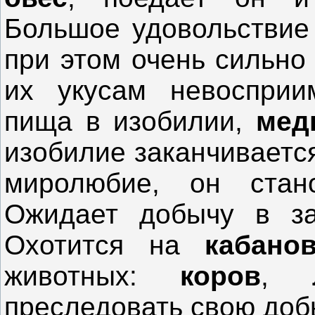
Большое удовольствие
при этом очень сильно
их укусам невосприи
пища в изобилии,
мед
изобилие заканчиваетс
миролюбие, он стан
Ожидает добычу в за
Охотится на
кабано
животных:
коров
,
преследовать свою доб