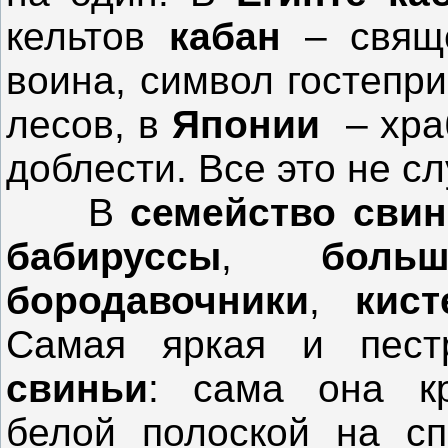
кельтов
кабан
– свяще
воина, символ гостепр
лесов, в
Японии
– хра
доблести. Все это не с
В
семейство сви
бабируссы
,
боль
бородавочники
,
кис
Самая яркая и пес
свиньи
: сама она кр
белой полоской на сп