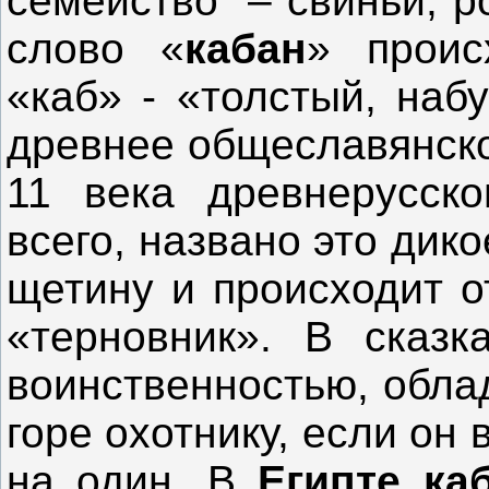
семейство – свиньи, р
слово «
кабан
» проис
«каб» - «толстый, наб
древнее общеславянско
11 века древнерусск
всего, названо это дик
щетину и происходит о
«терновник». В сказ
воинственностью, обла
горе охотнику, если он 
на один. В
Египте
ка