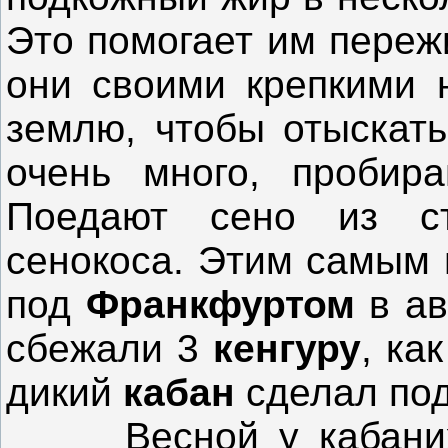
Это помогает им переж
они своими крепкими 
землю, чтобы отыскать
очень много, пробир
Поедают сено из ст
сенокоса. Этим самым 
под
Франкфуртом
в ав
сбежали 3
кенгуру
, ка
дикий
кабан
сделал под
Весной у кабаних п