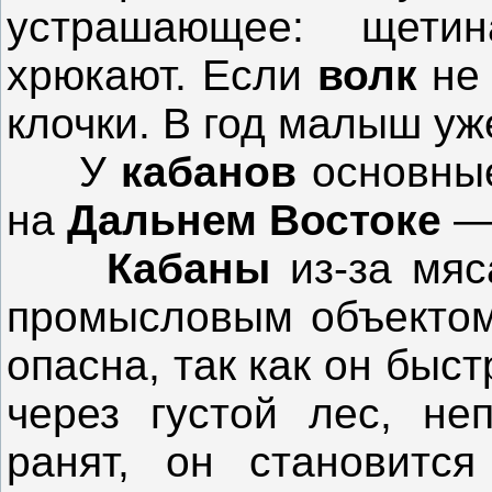
устрашающее: щети
хрюкают. Если
волк
не 
клочки. В год малыш уж
У
кабанов
основны
на
Дальнем Востоке
—
Кабаны
из-за мяс
промысловым объектом
опасна, так как он быст
через густой лес, не
ранят, он становитс