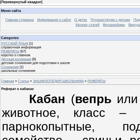
[
Перевернутый квадрат
]
Меню сайта
Главная страница
Информация о сайте
О детях
Путешествуем с детьми
Под
Каталог статей
Фотоальбомы
Виртуа
Categories
РУССКИЙ ЯЗЫК
[1]
справочная информация
РЕФЕРАТЫ
[67]
коротко о главном
Детская коллекция
[8]
детские сочинения для подготовки к школе
Сочинения
[1]
школьные сочинения
Главная
»
Статьи
»
ЭНЦИКЛОПЕДИЯ ШКОЛЬНИКА
»
РЕФЕРАТЫ
Реферат о кабанах
Кабан
(
вепрь
ил
животное, класс – 
парнокопытные, п