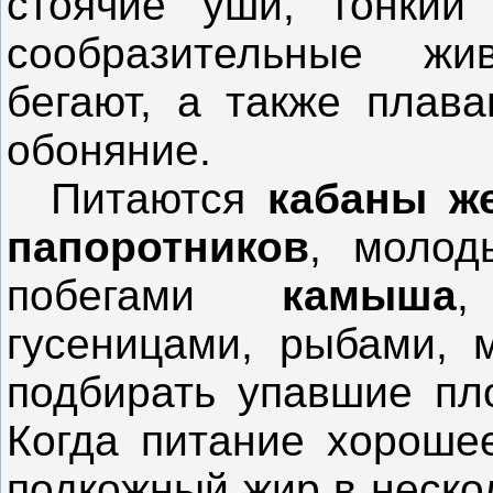
стоячие уши, тонкий
сообразительные жи
бегают, а также плав
обоняние.
Питаются
кабаны
ж
папоротников
, молод
побегами
камыша
гусеницами, рыбами,
подбирать упавшие пл
Когда питание хороше
подкожный жир в неско