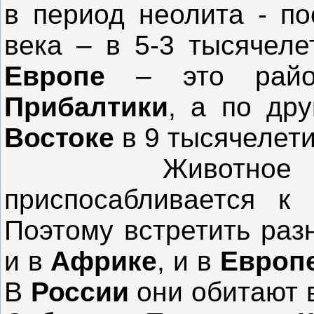
в период неолита - п
века – в 5-3 тысячеле
Европе
– это рай
Прибалтики
, а по др
Востоке
в 9 тысячелет
Животное это н
приспосабливается к 
Поэтому встретить раз
и в
Африке
, и в
Европ
В
России
они обитают 