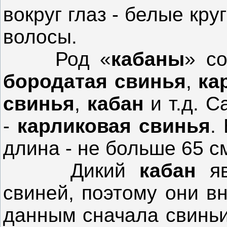
вокруг глаз - белые кру
волосы.
Род «
кабаны
» со
бородатая свинья
,
ка
свинья
,
кабан
и т.д. 
-
карликовая свинья
.
длина - не больше 65 с
Дикий
кабан
яв
свиней, поэтому они в
данным сначала свинь