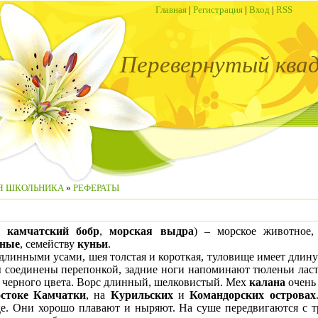
Главная
|
Регистрация
|
Вход
|
RSS
Перевернутый ква
Я ШКОЛЬНИКА
»
РЕФЕРАТЫ
и
камчатский бобр
,
морская выдра
) – морское животное,
ные
, семейству
куньи
.
 длинными усами, шея толстая и короткая, туловище имеет длину 
ы соединены перепонкой, задние ноги напоминают тюленьи ласт
и черного цвета. Ворс длинный, шелковистый. Мех
калана
очень 
стоке Камчатки
, на
Курильских
и
Командорских островах
е. Они хорошо плавают и ныряют. На суше передвигаются с тр