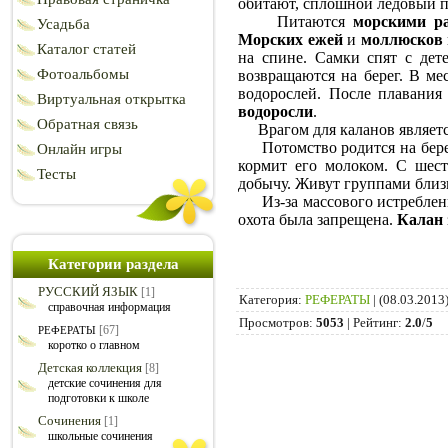
обитают, сплошной ледовый по
Питаются
морскими р
Усадьба
Морских ежей
и
моллюсков
Каталог статей
на спине. Самки спят с дет
Фотоальбомы
возвращаются на берег. В ме
водорослей. После плавания
Виртуальная открытка
водоросли
.
Обратная связь
Врагом для каланов являет
Потомство родится на берегу
Онлайн игры
кормит его молоком. С шест
Тесты
добычу. Живут группами близ
Из-за массового истребле
охота была запрещена.
Калан
Категории раздела
РУССКИЙ ЯЗЫК
[1]
Категория
:
РЕФЕРАТЫ
|
(08.03.2013
справочная информация
Просмотров
:
5053
|
Рейтинг
:
2.0
/
5
[67]
РЕФЕРАТЫ
коротко о главном
Детская коллекция
[8]
детские сочинения для
подготовки к школе
Сочинения
[1]
школьные сочинения