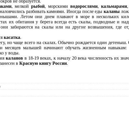
кров не образуется.
аками
, мелкой
рыбой
, морскими
водорослями
,
кальмарами
наловчились разбивать камнями. Иногда после еды
каланы
лож
енышами. Летом они днем плавают в море в нескольких кило
стах их обитания у берега всегда есть скалы, подводные и на
 они забираются на скалы или на другие возвышения, где 
ся
касатка
.
, но чаще всего на скалах. Обычно рождается один детеныш. 
и месяцев малышей начинают обучать жизненным навыкам: п
ко у воды.
ния
каланов
в 18-19 веках, к началу 20 века численность их зна
занесен в
Красную книгу России
.
)