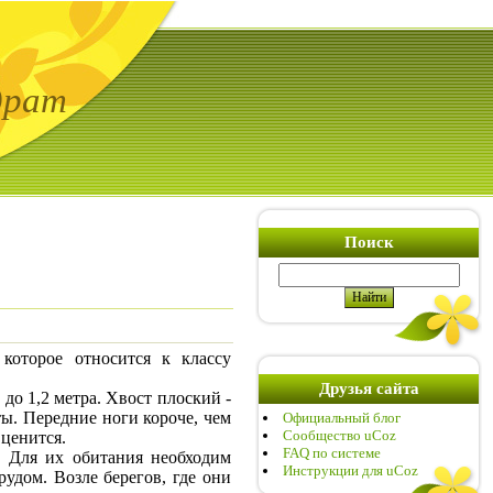
драт
Поиск
 которое относится к классу
Друзья сайта
до 1,2 метра. Хвост плоский -
ы. Передние ноги короче, чем
Официальный блог
Сообщество uCoz
ценится.
FAQ по системе
. Для их обитания необходим
Инструкции для uCoz
удом. Возле берегов, где они