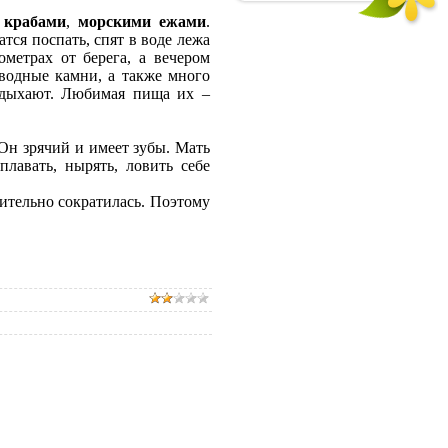
,
крабами
,
морскими ежами
.
атся поспать, спят в воде лежа
метрах от берега, а вечером
дводные камни, а также много
отдыхают. Любимая пища их –
Он зрячий и имеет зубы. Мать
лавать, нырять, ловить себе
чительно сократилась. Поэтому