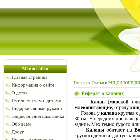
Меню сайта
Главная страница
Главная
»
Статьи
»
ЭНЦИКЛОПЕДИ
Информация о сайте
О детях
Реферат о каланах
Путешествуем с детьми
Калан
(
морской
ил
млекопитающие
, отряду
хищ
Подарки своими руками
Голова у
калана
круглая с
Энциклопедия школьника
30 см. У передних ног пальц
Обо всем
задние. Мех темно-бурого ил
Каланы
обитают на
Во
Досуг
круглогодичный доступ к вод
Правовая страничка