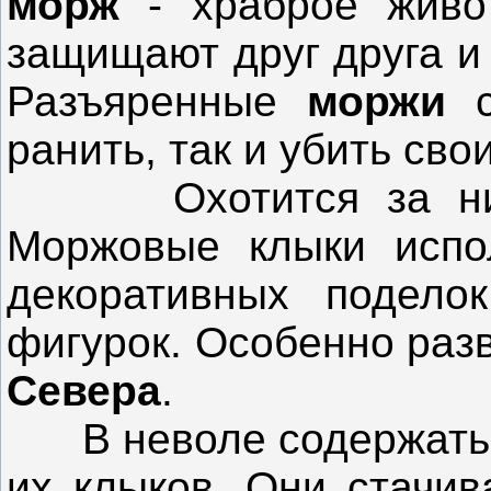
морж
- храброе живо
защищают друг друга и
Разъяренные
моржи
с
ранить, так и убить сво
Охотится за ними 
Моржовые клыки испол
декоративных поделок
фигурок. Особенно раз
Севера
.
В неволе содержат
их клыков. Они стачив