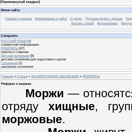
[
Перевернутый квадрат
]
Меню сайта
Главная страница
Информация о сайте
О детях
Путешествуем с детьми
Под
Каталог статей
Фотоальбомы
Виртуа
Categories
РУССКИЙ ЯЗЫК
[1]
справочная информация
РЕФЕРАТЫ
[67]
коротко о главном
Детская коллекция
[8]
детские сочинения для подготовки к школе
Сочинения
[1]
школьные сочинения
Главная
»
Статьи
»
ЭНЦИКЛОПЕДИЯ ШКОЛЬНИКА
»
РЕФЕРАТЫ
Реферат о моржах
Моржи
— относятс
отряду
хищные
, гру
моржовые
.