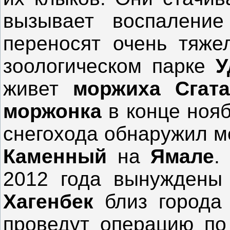
вызывает воспаление
переносят очень тяжел
зоологическом парке
У
живет
моржиха Сгата
моржонка
в конце нояб
снегохода обнаружил м
Каменный
на
Ямале
.
2012 года вынуждены 
Хагенбек
близ город
проведут операцию по