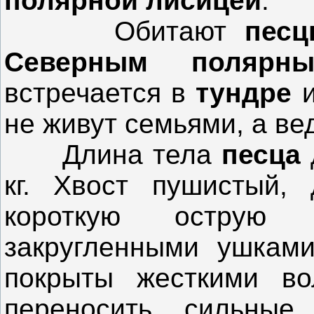
полярной лисицей
.
Обитают
песц
Северным полярн
встречается в
тундре
не живут семьями, а ве
Длина тела
песца
кг. Хвост пушистый,
короткую острую
закругленными ушками
покрыты жесткими во
переносить сильны