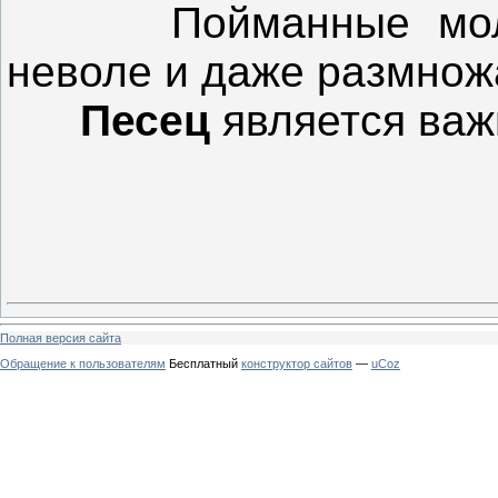
Пойманные мол
неволе и даже размнож
Песец
является ва
Полная версия сайта
Обращение к пользователям
Бесплатный
конструктор сайтов
—
uCoz