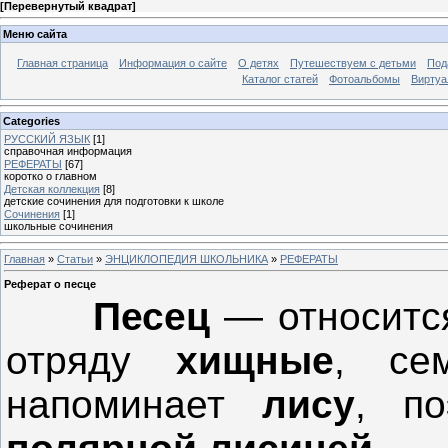
[
Перевернутый квадрат
]
Меню сайта
Главная страница
Информация о сайте
О детях
Путешествуем с детьми
Под
Каталог статей
Фотоальбомы
Виртуа
Categories
РУССКИЙ ЯЗЫК
[1]
справочная информация
РЕФЕРАТЫ
[67]
коротко о главном
Детская коллекция
[8]
детские сочинения для подготовки к школе
Сочинения
[1]
школьные сочинения
Главная
»
Статьи
»
ЭНЦИКЛОПЕДИЯ ШКОЛЬНИКА
»
РЕФЕРАТЫ
Реферат о песце
Песец
— относитс
отряду
хищные
, се
напоминает
лису
, п