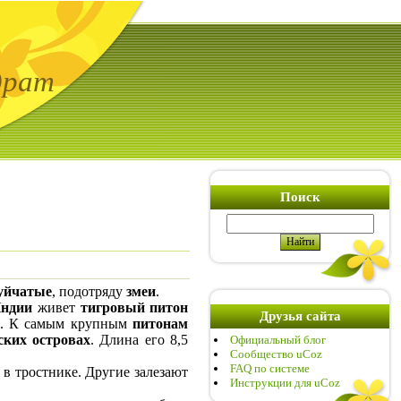
драт
Поиск
уйчатые
, подотряду
змеи
.
ндии
живет
тигровый питон
Друзья сайта
не. К самым крупным
питонам
ких островах
. Длина его 8,5
Официальный блог
Сообщество uCoz
FAQ по системе
 в тростнике. Другие залезают
Инструкции для uCoz