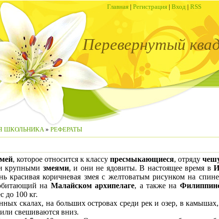
Главная
|
Регистрация
|
Вход
|
RSS
Перевернутый ква
Я ШКОЛЬНИКА
»
РЕФЕРАТЫ
змей
, которое относится к классу
пресмыкающиеся
, отряду
чеш
ми крупными
змеями
, и они не ядовиты. В настоящее время в
И
ень красивая коричневая змея с желтоватым рисунком на спи
 обитающий на
Малайском архипелаге
, а также на
Филиппинс
с до 100 кг.
нных скалах, на больших островах среди рек и озер, в камышах,
м или свешиваются вниз.