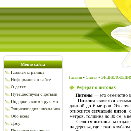
Меню сайта
Главная страница
Главная
»
Статьи
»
ЭНЦИКЛОПЕДИ
Информация о сайте
О детях
Реферат о питонах
Путешествуем с детьми
Питоны
— это семейство
Питоны
являются самы
Подарки своими руками
длиной до 6 метров. Это оч
Энциклопедия школьника
относится
сетчатый питон
,
Обо всем
метров, толщина до 30 см, а ве
Селятся
питоны
на отдале
Досуг
на деревья, где лежат клубко
Правовая страничка