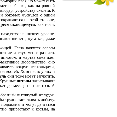
уро-коричневая, но может быть
зает на брюхе, как на ровной
агодаря устройству скелета. К
ии боковых мускулов с одной
сокращаются на этой стороне,
пресмыкающемуся
, как ноги.
находятся на низком уровне.
нают шипеть, кусаться, даже
ицей. Глаза кажутся совсем
оняние и слух менее развито.
гипнозом, и жертва сама идет
объективное любопытство, оно
ивается вокруг нее кольцами,
мая костей. Хотя пасть у них и
уль
они тоже могут заглотить,
 Крупные
питоны
заглатывают
ет до месяца не питаться. А
бразный вытянутый желудок.
ы трудно заглатывать добычу.
ь подвижны и могут двигаться
тно прирастают к костям, на