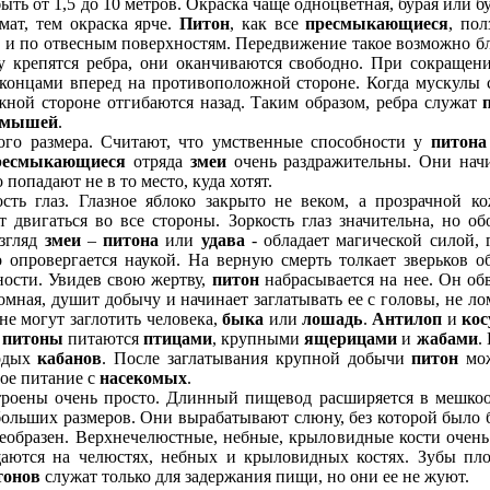
ыть от 1,5 до 10 метров. Окраска чаще одноцветная, бурая или б
мат, тем окраска ярче.
Питон
, как все
пресмыкающиеся
, пол
к и по отвесным поверхностям. Передвижение такое возможно бл
у крепятся ребра, они оканчиваются свободно. При сокращен
концами вперед на противоположной стороне. Когда мускулы 
ной стороне отгибаются назад. Таким образом, ребра служат
мышей
.
ого размера. Считают, что умственные способности у
питона
ресмыкающиеся
отряда
змеи
очень раздражительны. Они начи
 попадают не в то место, куда хотят.
глаз. Глазное яблоко закрыто не веком, а прозрачной кож
двигаться во все стороны. Зоркость глаз значительна, но об
згляд
змеи
–
питона
или
удава
- обладает магической силой, 
о опровергается наукой. На верную смерть толкает зверьков 
ности. Увидев свою жертву,
питон
набрасывается на нее. Он обв
омная, душит добычу и начинает заглатывать ее с головы, не ло
 не могут заглотить человека,
быка
или
лошадь
.
Антилоп
и
кос
е
питоны
питаются
птицами
, крупными
ящерицами
и
жабами
.
одых
кабанов
. После заглатывания крупной добычи
питон
мож
ое питание с
насекомых
.
ны очень просто. Длинный пищевод расширяется в мешкоо
льших размеров. Они вырабатывают слюну, без которой было б
еобразен. Верхнечелюстные, небные, крыловидные кости очен
аются на челюстях, небных и крыловидных костях. Зубы пло
тонов
служат только для задержания пищи, но они ее не жуют.