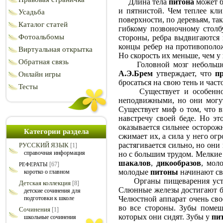
Длина тела
питона
может б
и пятнистой. Чем теплее кли
Усадьба
поверхности, по деревьям, та
Каталог статей
гибкому позвоночному столб
Фотоальбомы
стороны, ребра выдвигаются 
концы ребер на противополож
Виртуальная открытка
Но скорость их меньше, чем у
Обратная связь
Головной мозг небольш
А.Э.Брем
утверждает, что
п
Онлайн игры
бросаться на свою тень и часто
Тесты
Существует и особенность 
неподвижными, но они могут 
Существует миф о том, что в
навстречу своей беде. Но эт
оказывается сильнее осторож
Категории раздела
сжимает их, а сила у него огр
растягивается сильно, но они
РУССКИЙ ЯЗЫК
[1]
справочная информация
но с большим трудом. Мелки
шакалов
,
дикообразов
, мол
[67]
РЕФЕРАТЫ
молодые
питоны
начинают св
коротко о главном
Органы пищеварения устрое
Детская коллекция
[8]
Слюнные железы достигают бо
детские сочинения для
подготовки к школе
Челюстной аппарат очень сво
во все стороны. Зубы помещ
Сочинения
[1]
которых они сидят. Зубы у
пи
школьные сочинения