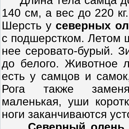
Длина тела самца дох
140 см, а вес до 220 к
Шерсть у
северных о
с подшерстком. Летом ш
нее серовато-бурый. З
до белого. Животное л
есть у самцов и самок
Рога также заменя
маленькая, уши коротк
ноги заканчиваются ус
Северный олен