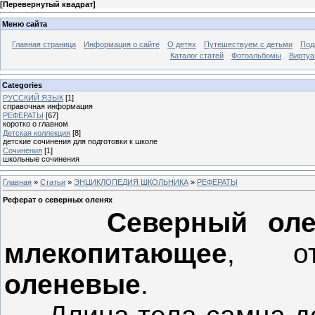
[
Перевернутый квадрат
]
Меню сайта
Главная страница
Информация о сайте
О детях
Путешествуем с детьми
Под
Каталог статей
Фотоальбомы
Виртуа
Categories
РУССКИЙ ЯЗЫК
[1]
справочная информация
РЕФЕРАТЫ
[67]
коротко о главном
Детская коллекция
[8]
детские сочинения для подготовки к школе
Сочинения
[1]
школьные сочинения
Главная
»
Статьи
»
ЭНЦИКЛОПЕДИЯ ШКОЛЬНИКА
»
РЕФЕРАТЫ
Реферат о северных оленях
Северный ол
млекопитающее
, от
оленевые
.