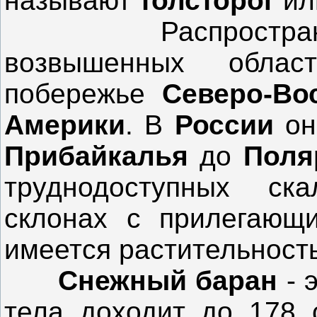
называют
толсторог
и
Распространены 
возвышенных облас
побережье
Северо-Во
Америки
. В
России
он
Прибайкалья
до
Поля
труднодоступных ска
склонах с прилегающи
имеется растительность
Снежный баран
- 
тела доходит до 178 