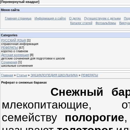
[
Перевернутый квадрат
]
Меню сайта
Главная страница
Информация о сайте
О детях
Путешествуем с детьми
Под
Каталог статей
Фотоальбомы
Виртуа
Categories
РУССКИЙ ЯЗЫК
[1]
справочная информация
РЕФЕРАТЫ
[67]
коротко о главном
Детская коллекция
[8]
детские сочинения для подготовки к школе
Сочинения
[1]
школьные сочинения
Главная
»
Статьи
»
ЭНЦИКЛОПЕДИЯ ШКОЛЬНИКА
»
РЕФЕРАТЫ
Реферат о снежных баранах
Снежный ба
млекопитающие,
семейству
полорогие