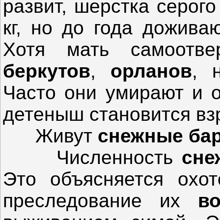
развит, шерстка серого
кг, но до года дожива
Хотя мать самоотв
беркутов
,
орланов
, 
Часто они умирают и о
детеныш становится вз
Живут
снежные ба
Численность
сне
Это объясняется охот
преследование их
в