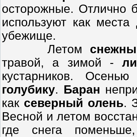
осторожные. Отлично б
используют как места 
убежище.
Летом
снежн
травой, а зимой -
л
кустарников. Осен
голубику
.
Баран
непри
как
северный олень
. 
Весной и летом восста
где снега поменьше