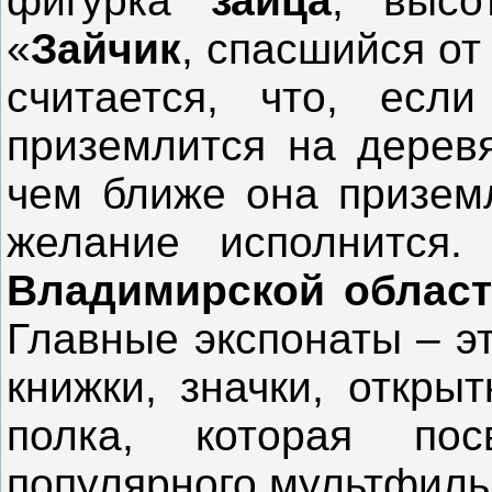
фигурка
зайца
, высо
«
Зайчик
, спасшийся о
считается, что, есл
приземлится на дерев
чем ближе она призем
желание исполнится
Владимирской облас
Главные экспонаты – э
книжки, значки, откры
полка, которая по
популярного мультфильм