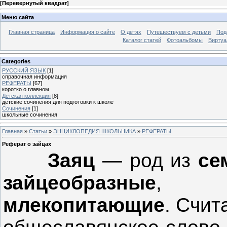
[
Перевернутый квадрат
]
Меню сайта
Главная страница
Информация о сайте
О детях
Путешествуем с детьми
Под
Каталог статей
Фотоальбомы
Виртуа
Categories
РУССКИЙ ЯЗЫК
[1]
справочная информация
РЕФЕРАТЫ
[67]
коротко о главном
Детская коллекция
[8]
детские сочинения для подготовки к школе
Сочинения
[1]
школьные сочинения
Главная
»
Статьи
»
ЭНЦИКЛОПЕДИЯ ШКОЛЬНИКА
»
РЕФЕРАТЫ
Реферат о зайцах
Заяц
— род из
се
зайцеобразные
млекопитающие
. Счит