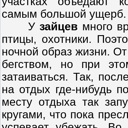
участках объедают 
самым большой ущерб.
У
зайцев
много вр
птицы, охотники. Поэ
ночной образ жизни. От
бегством, но при это
затаиваться. Так, пос
на отдых где-нибудь п
месту отдыха так запу
кругами, что пока прес
успевает убежать. Во