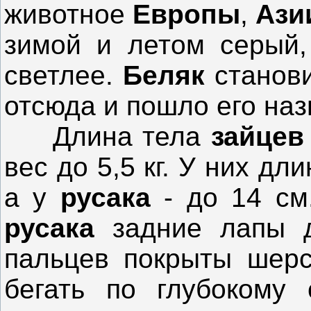
животное
Европы
,
Ази
зимой и летом серый,
светлее.
Беляк
станови
отсюда и пошло его наз
Длина тела
зайце
вес до 5,5 кг. У них дл
а у
русака
- до 14 см
русака
задние лапы д
пальцев покрыты шерс
бегать по глубокому 