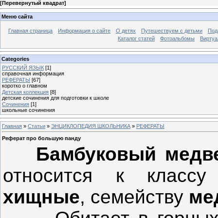
[
Перевернутый квадрат
]
Меню сайта
Главная страница
Информация о сайте
О детях
Путешествуем с детьми
Под
Каталог статей
Фотоальбомы
Виртуа
Categories
РУССКИЙ ЯЗЫК
[1]
справочная информация
РЕФЕРАТЫ
[67]
коротко о главном
Детская коллекция
[8]
детские сочинения для подготовки к школе
Сочинения
[1]
школьные сочинения
Главная
»
Статьи
»
ЭНЦИКЛОПЕДИЯ ШКОЛЬНИКА
»
РЕФЕРАТЫ
Реферат про большую панду
Бамбуковый мед
относится к класс
хищные
, семейству
ме