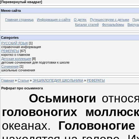
[
Перевернутый квадрат
]
Меню сайта
Главная страница
Информация о сайте
О детях
Путешествуем с детьми
Под
Каталог статей
Фотоальбомы
Виртуа
Categories
РУССКИЙ ЯЗЫК
[1]
справочная информация
РЕФЕРАТЫ
[67]
коротко о главном
Детская коллекция
[8]
детские сочинения для подготовки к школе
Сочинения
[1]
школьные сочинения
Главная
»
Статьи
»
ЭНЦИКЛОПЕДИЯ ШКОЛЬНИКА
»
РЕФЕРАТЫ
Реферат про осьминога
Осьминоги
относя
головоногих моллюс
океанах.
Головоноги