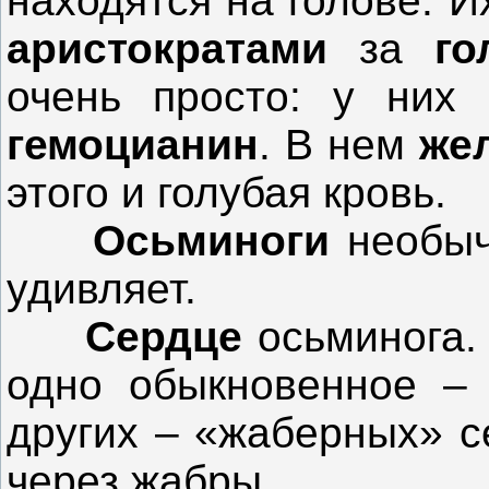
находятся на голове. 
аристократами
за
го
очень просто: у них 
гемоцианин
. В нем
же
этого и голубая кровь.
Осьминоги
необыч
удивляет.
Сердце
осьминога.
одно обыкновенное – 
других – «жаберных» с
через жабры.