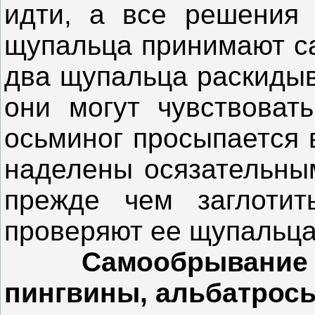
идти, а все решения
щупальца принимают са
два щупальца раскидыв
они могут чувствоват
осьминог просыпается 
наделены осязательным
прежде чем заглотит
проверяют ее щупальца
Самообрывание
пингвины, альбатрос