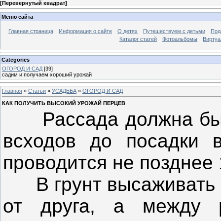
[
Перевернутый квадрат
]
Меню сайта
Главная страница
Информация о сайте
О детях
Путешествуем с детьми
Под
Каталог статей
Фотоальбомы
Виртуа
Categories
ОГОРОД И САД
[39]
садим и получаем хороший урожай
Главная
»
Статьи
»
УСАДЬБА
»
ОГОРОД И САД
КАК ПОЛУЧИТЬ ВЫСОКИЙ УРОЖАЙ ПЕРЦЕВ
Рассада должна быть 
всходов до посадки в
проводится не позднее 
В грунт высаживать на
от друга, а между 