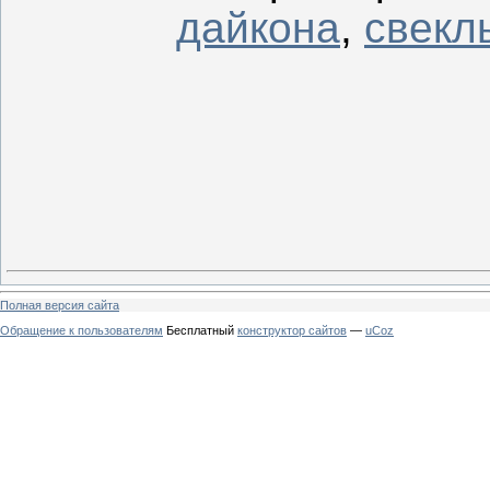
дайкона
,
свекл
Полная версия сайта
Обращение к пользователям
Бесплатный
конструктор сайтов
—
uCoz