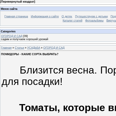
[
Перевернутый квадрат
]
Меню сайта
Главная страница
Информация о сайте
О детях
Путешествуем с детьми
Под
Каталог статей
Фотоальбомы
Виртуа
Categories
ОГОРОД И САД
[39]
садим и получаем хороший урожай
Главная
»
Статьи
»
УСАДЬБА
»
ОГОРОД И САД
ПОМИДОРЫ - КАКИЕ СОРТА ВЫБРАТЬ?
Близится весна. Пора
для посадки!
Томаты, которые 