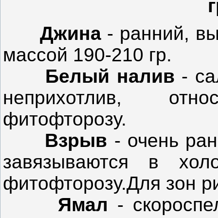
г
Джина
- ранний, в
массой 190-210 гр.
Белый налив
- с
неприхотлив, отн
фитофторозу.
Взрыв
- очень ран
завязываются в хол
фитофторозу.Для зон р
Ямал
- скороспе