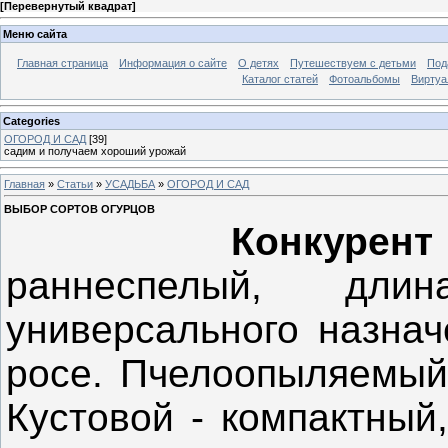
[
Перевернутый квадрат
]
Меню сайта
Главная страница
Информация о сайте
О детях
Путешествуем с детьми
Под
Каталог статей
Фотоальбомы
Виртуа
Categories
ОГОРОД И САД
[39]
садим и получаем хороший урожай
Главная
»
Статьи
»
УСАДЬБА
»
ОГОРОД И САД
ВЫБОР СОРТОВ ОГУРЦОВ
Конкурен
раннеспелый, дл
универсального назнач
росе. Пчелоопыляемый 
Кустовой - компактный