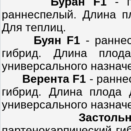
Буран F1
- 
раннеспелый. Длина п
Для теплиц.
Буян F1
- раннес
гибрид. Длина плод
универсального назначе
Верента F1
- ранне
гибрид. Длина плода 
универсального назначе
Застол
партенокарпический ги