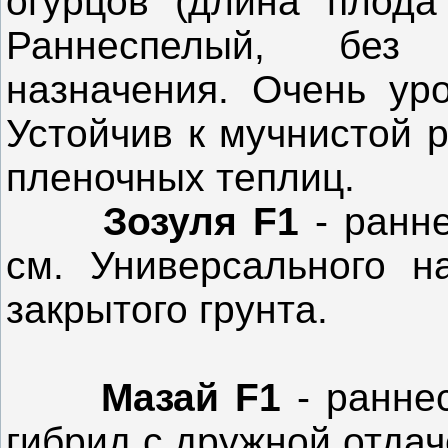
огурцов (длина плода 
Раннеспелый, без 
назначения. Очень уро
Устойчив к мучнистой р
пленочных теплиц.
Зозуля F1
- ранн
см. Универсального н
закрытого грунта.
Мазай F1
- ранне
гибрид с дружной отда