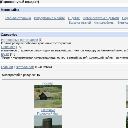
[
Перевернутый квадрат
]
Меню сайта
Главная страница
Информация о сайте
О детях
Путешествуем с детьми
Под
Каталог статей
Фотоальбомы
Виртуа
Categories
Интересные фотографии
[1]
В этом разделе собраны красивые фотографии.
Синячиха
[15]
маленькое старинное село - один из важнейших пунктов маршрута Каменный пояс и 
Крым
[13]
"Крым - удивительная сокровищница, естественный музей, хранящий тайны тысячеле
Главная
»
Фотоальбом
» Синячиха
Фотографий в разделе
:
15
Кузница
Синячиха
Пожарный бак