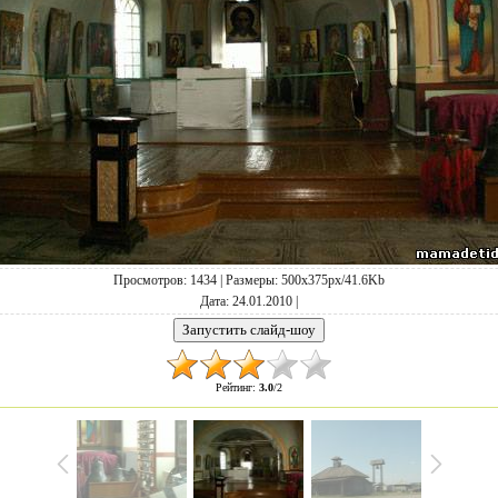
Просмотров
: 1434 |
Размеры
: 500x375px/41.6Kb
Дата
: 24.01.2010 |
Рейтинг
:
3.0
/
2