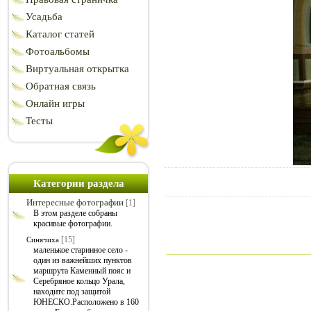
Усадьба
Каталог статей
Фотоальбомы
Виртуальная открытка
Обратная связь
Онлайн игры
Тесты
Категории раздела
Интересные фотографии
[1]
В этом разделе собраны
красивые фотографии.
[15]
Синячиха
маленькое старинное село -
один из важнейших пунктов
маршрута Каменный пояс и
Серебряное кольцо Урала,
находитс под защитой
ЮНЕСКО.Расположено в 160