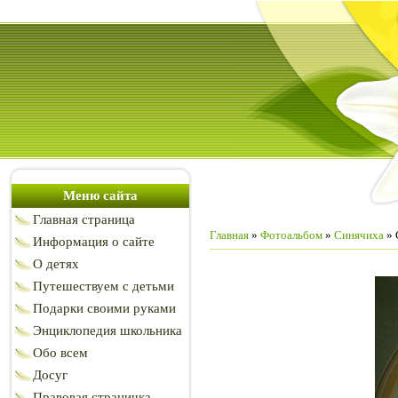
Меню сайта
Главная страница
Главная
»
Фотоальбом
»
Синячиха
» 
Информация о сайте
О детях
Путешествуем с детьми
Подарки своими руками
Энциклопедия школьника
Обо всем
Досуг
Правовая страничка