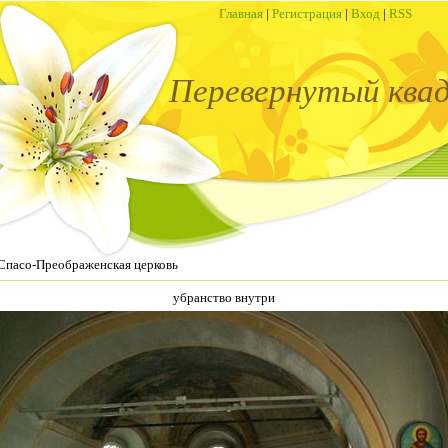
Главная
|
Регистрация
|
Вход
|
RSS
Перевернутый ква
Спасо-Преображенская церковь
убранство внутри