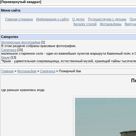
[
Перевернутый квадрат
]
Меню сайта
Главная страница
Информация о сайте
О детях
Путешествуем с детьми
Под
Каталог статей
Фотоальбомы
Виртуа
Categories
Интересные фотографии
[1]
В этом разделе собраны красивые фотографии.
Синячиха
[15]
маленькое старинное село - один из важнейших пунктов маршрута Каменный пояс и 
Крым
[13]
"Крым - удивительная сокровищница, естественный музей, хранящий тайны тысячеле
Главная
»
Фотоальбом
»
Синячиха
» Пожарный бак
П
где раньше хранилась вода